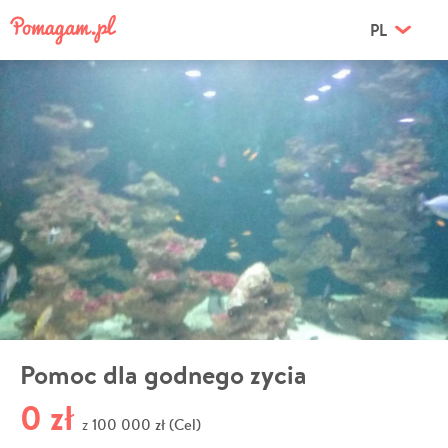
PL
Pomoc dla godnego zycia
0 zł
100 000 zł (Cel)
z