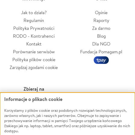
Jak to działa?
Opinie
Regulamin
Raporty
Polityka Prywatności
Za darmo
RODO - Kontrahenci
Blog
Kontakt
Dla NGO
Porównanie serwisów
Fundacja Pomagam.pl
Polityka plików cookie
Zarządzaj zgodami cookie
Zbieraj na
Informacje o plikach cookie
Leczenie
LGBTQ+
Zwierzęta
Powódź
Korzystamy z plików cookie oraz podobnych rozwiązań technologicznych,
zarówno własnych, jak i naszych partnerów. Obejmuje to zapisywanie i
Pożar
Wichura
przechowywanie informacji w pamięci Twojego urządzenia końcowego
(takiego jak np. laptop, tablet, smartfon) oraz późniejsze uzyskiwanie do nich
Ukraina
NGO
dostępu.
Sport
Religia