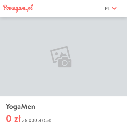
PL
YogaMen
0 zł
8 000 zł (Cel)
z