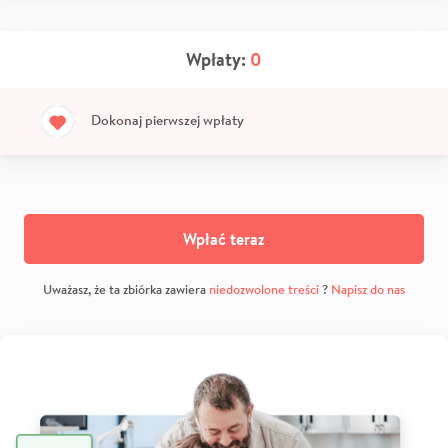
Wpłaty:
0
Dokonaj pierwszej wpłaty
Wpłać teraz
Uważasz, że ta zbiórka zawiera
niedozwolone treści
?
Napisz do nas