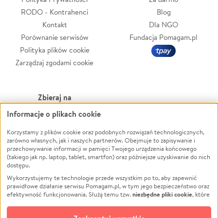
RODO - Kontrahenci
Blog
Kontakt
Dla NGO
Porównanie serwisów
Fundacja Pomagam.pl
Polityka plików cookie
Zarządzaj zgodami cookie
Zbieraj na
Informacje o plikach cookie
Leczenie
LGBTQ+
Zwierzęta
Powódź
Korzystamy z plików cookie oraz podobnych rozwiązań technologicznych,
zarówno własnych, jak i naszych partnerów. Obejmuje to zapisywanie i
Pożar
Wichura
przechowywanie informacji w pamięci Twojego urządzenia końcowego
(takiego jak np. laptop, tablet, smartfon) oraz późniejsze uzyskiwanie do nich
Ukraina
NGO
dostępu.
Sport
Religia
Wykorzystujemy te technologie przede wszystkim po to, aby zapewnić
Pomoc Finansowa
Edukacja
prawidłowe działanie serwisu Pomagam.pl, w tym jego bezpieczeństwo oraz
niezbędne pliki cookie
efektywność funkcjonowania. Służą temu tzw.
, które
Projekty
Podróż
pozostają zawsze aktywne.
Dowiedz się więcej
Pogrzeb
Impreza
opcjonalnych plików cookie
Dodatkowo, używamy
oraz podobnych