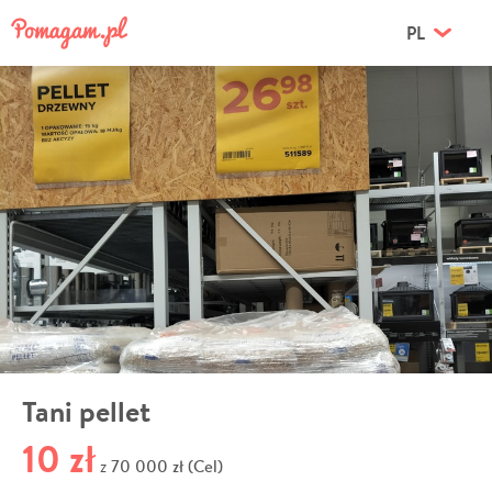
PL
Tani pellet
10 zł
70 000 zł (Cel)
z