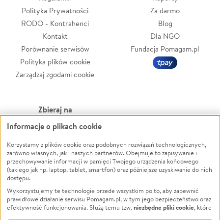
Polityka Prywatności
Za darmo
RODO - Kontrahenci
Blog
Kontakt
Dla NGO
Porównanie serwisów
Fundacja Pomagam.pl
Polityka plików cookie
Zarządzaj zgodami cookie
Zbieraj na
Informacje o plikach cookie
Leczenie
LGBTQ+
Zwierzęta
Powódź
Korzystamy z plików cookie oraz podobnych rozwiązań technologicznych,
zarówno własnych, jak i naszych partnerów. Obejmuje to zapisywanie i
Pożar
Wichura
przechowywanie informacji w pamięci Twojego urządzenia końcowego
(takiego jak np. laptop, tablet, smartfon) oraz późniejsze uzyskiwanie do nich
Ukraina
NGO
dostępu.
Sport
Religia
Wykorzystujemy te technologie przede wszystkim po to, aby zapewnić
Pomoc Finansowa
Edukacja
prawidłowe działanie serwisu Pomagam.pl, w tym jego bezpieczeństwo oraz
niezbędne pliki cookie
efektywność funkcjonowania. Służą temu tzw.
, które
Projekty
Podróż
pozostają zawsze aktywne.
Dowiedz się więcej