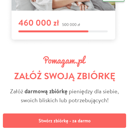
ZAŁÓŻ SWOJĄ ZBIÓRKĘ
Załóż
darmową zbiórkę
pieniędzy dla siebie,
swoich bliskich lub potrzebujących!
Stwórz zbiórkę - za darmo