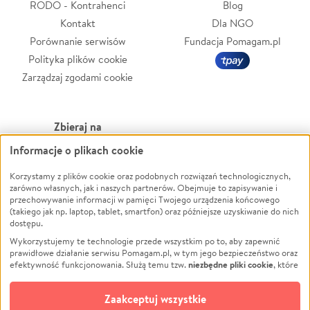
RODO - Kontrahenci
Blog
Kontakt
Dla NGO
Porównanie serwisów
Fundacja Pomagam.pl
Polityka plików cookie
Zarządzaj zgodami cookie
Zbieraj na
Informacje o plikach cookie
Leczenie
LGBTQ+
Zwierzęta
Powódź
Korzystamy z plików cookie oraz podobnych rozwiązań technologicznych,
zarówno własnych, jak i naszych partnerów. Obejmuje to zapisywanie i
Pożar
Wichura
przechowywanie informacji w pamięci Twojego urządzenia końcowego
(takiego jak np. laptop, tablet, smartfon) oraz późniejsze uzyskiwanie do nich
Ukraina
NGO
dostępu.
Sport
Religia
Wykorzystujemy te technologie przede wszystkim po to, aby zapewnić
Pomoc Finansowa
Edukacja
prawidłowe działanie serwisu Pomagam.pl, w tym jego bezpieczeństwo oraz
niezbędne pliki cookie
efektywność funkcjonowania. Służą temu tzw.
, które
Projekty
Podróż
pozostają zawsze aktywne.
Dowiedz się więcej
Pogrzeb
Impreza
opcjonalnych plików cookie
Dodatkowo, używamy
oraz podobnych
Zaakceptuj wszystkie
Społeczność lokalna
Ochrona środowiska
technologii do celów analitycznych i retargetingowych. Możesz wyrazić