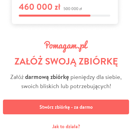
ZAŁÓŻ SWOJĄ ZBIÓRKĘ
Załóż
darmową zbiórkę
pieniędzy dla siebie,
swoich bliskich lub potrzebujących!
Stwórz zbiórkę - za darmo
Jak to działa?