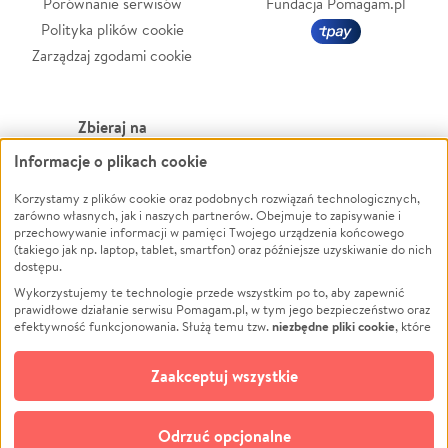
Porównanie serwisów
Fundacja Pomagam.pl
Polityka plików cookie
Zarządzaj zgodami cookie
Zbieraj na
Informacje o plikach cookie
Leczenie
LGBTQ+
Zwierzęta
Powódź
Korzystamy z plików cookie oraz podobnych rozwiązań technologicznych,
zarówno własnych, jak i naszych partnerów. Obejmuje to zapisywanie i
Pożar
Wichura
przechowywanie informacji w pamięci Twojego urządzenia końcowego
(takiego jak np. laptop, tablet, smartfon) oraz późniejsze uzyskiwanie do nich
Ukraina
NGO
dostępu.
Sport
Religia
Wykorzystujemy te technologie przede wszystkim po to, aby zapewnić
Pomoc Finansowa
Edukacja
prawidłowe działanie serwisu Pomagam.pl, w tym jego bezpieczeństwo oraz
niezbędne pliki cookie
efektywność funkcjonowania. Służą temu tzw.
, które
Projekty
Podróż
pozostają zawsze aktywne.
Dowiedz się więcej
Pogrzeb
Impreza
opcjonalnych plików cookie
Dodatkowo, używamy
oraz podobnych
Zaakceptuj wszystkie
Społeczność lokalna
Ochrona środowiska
technologii do celów analitycznych i retargetingowych. Możesz wyrazić
zgodę na ich stosowanie lub jej odmówić. W dowolnym momencie masz
Kultura
Biznes
możliwość zmiany swoich preferencji na stronie „Zarządzaj zgodami cookie”,
Odrzuć opcjonalne
Polski
do której link znajdziesz w stopce serwisu Pomagam.pl. Opcjonalne pliki