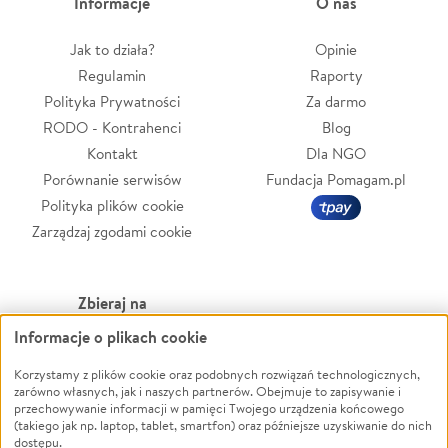
Informacje
O nas
Jak to działa?
Opinie
Regulamin
Raporty
Polityka Prywatności
Za darmo
RODO - Kontrahenci
Blog
Kontakt
Dla NGO
Porównanie serwisów
Fundacja Pomagam.pl
Polityka plików cookie
Zarządzaj zgodami cookie
Zbieraj na
Informacje o plikach cookie
Leczenie
LGBTQ+
Zwierzęta
Powódź
Korzystamy z plików cookie oraz podobnych rozwiązań technologicznych,
zarówno własnych, jak i naszych partnerów. Obejmuje to zapisywanie i
Pożar
Wichura
przechowywanie informacji w pamięci Twojego urządzenia końcowego
(takiego jak np. laptop, tablet, smartfon) oraz późniejsze uzyskiwanie do nich
Ukraina
NGO
dostępu.