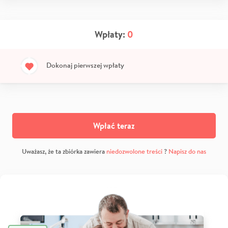
Wpłaty:
0
Dokonaj pierwszej wpłaty
Wpłać teraz
Uważasz, że ta zbiórka zawiera
niedozwolone treści
?
Napisz do nas