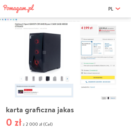
PL
karta graficzna jakas
0 zł
2 000 zł (Cel)
z