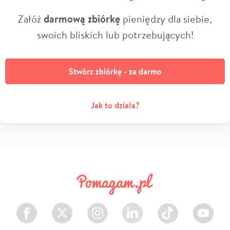
Załóż
darmową zbiórkę
pieniędzy dla siebie,
swoich bliskich lub potrzebujących!
Stwórz zbiórkę - za darmo
Jak to działa?
Facebook
Twitter
Instagram
LinkedIn
TikTok
Youtube