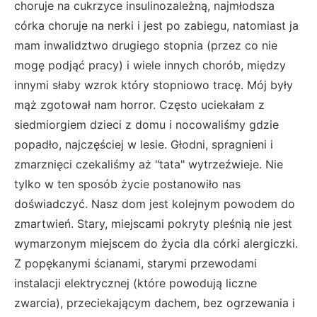
choruje na cukrzyce insulinozależną, najmłodsza
córka choruje na nerki i jest po zabiegu, natomiast ja
mam inwalidztwo drugiego stopnia (przez co nie
mogę podjąć pracy) i wiele innych chorób, między
innymi słaby wzrok który stopniowo tracę. Mój były
mąż zgotował nam horror. Często uciekałam z
siedmiorgiem dzieci z domu i nocowaliśmy gdzie
popadło, najczęściej w lesie. Głodni, spragnieni i
zmarznięci czekaliśmy aż "tata" wytrzeźwieje. Nie
tylko w ten sposób życie postanowiło nas
doświadczyć. Nasz dom jest kolejnym powodem do
zmartwień. Stary, miejscami pokryty pleśnią nie jest
wymarzonym miejscem do życia dla córki alergiczki.
Z popękanymi ścianami, starymi przewodami
instalacji elektrycznej (które powodują liczne
zwarcia), przeciekającym dachem, bez ogrzewania i