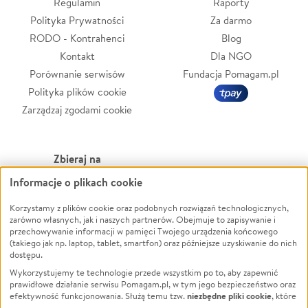
Regulamin
Raporty
Polityka Prywatności
Za darmo
RODO - Kontrahenci
Blog
Kontakt
Dla NGO
Porównanie serwisów
Fundacja Pomagam.pl
Polityka plików cookie
Zarządzaj zgodami cookie
Zbieraj na
Informacje o plikach cookie
Leczenie
LGBTQ+
Zwierzęta
Powódź
Korzystamy z plików cookie oraz podobnych rozwiązań technologicznych,
zarówno własnych, jak i naszych partnerów. Obejmuje to zapisywanie i
Pożar
Wichura
przechowywanie informacji w pamięci Twojego urządzenia końcowego
(takiego jak np. laptop, tablet, smartfon) oraz późniejsze uzyskiwanie do nich
Ukraina
NGO
dostępu.
Sport
Religia
Wykorzystujemy te technologie przede wszystkim po to, aby zapewnić
Pomoc Finansowa
Edukacja
prawidłowe działanie serwisu Pomagam.pl, w tym jego bezpieczeństwo oraz
niezbędne pliki cookie
efektywność funkcjonowania. Służą temu tzw.
, które
Projekty
Podróż
pozostają zawsze aktywne.
Dowiedz się więcej