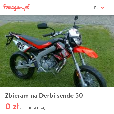
PL
Zbieram na Derbi sende 50
0 zł
3 500 zł (Cel)
z