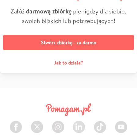
Załóż
darmową zbiórkę
pieniędzy dla siebie,
swoich bliskich lub potrzebujących!
Stwórz zbiórkę - za darmo
Jak to działa?
Facebook
Twitter
Instagram
LinkedIn
TikTok
Youtube