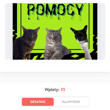
Wpłaty:
35
OSTATNIE
NAJWYŻSZE