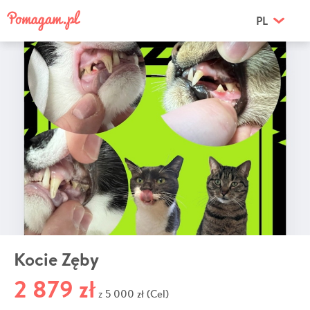
PL
Kocie Zęby
2 879 zł
5 000 zł (Cel)
z