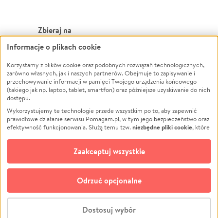
Zbieraj na
Informacje o plikach cookie
Leczenie
LGBTQ+
Zwierzęta
Powódź
Korzystamy z plików cookie oraz podobnych rozwiązań technologicznych,
zarówno własnych, jak i naszych partnerów. Obejmuje to zapisywanie i
Pożar
Wichura
przechowywanie informacji w pamięci Twojego urządzenia końcowego
(takiego jak np. laptop, tablet, smartfon) oraz późniejsze uzyskiwanie do nich
Ukraina
NGO
dostępu.
Sport
Religia
Wykorzystujemy te technologie przede wszystkim po to, aby zapewnić
Pomoc Finansowa
Edukacja
prawidłowe działanie serwisu Pomagam.pl, w tym jego bezpieczeństwo oraz
niezbędne pliki cookie
efektywność funkcjonowania. Służą temu tzw.
, które
Projekty
Podróż
pozostają zawsze aktywne.
Dowiedz się więcej
Pogrzeb
Impreza
opcjonalnych plików cookie
Dodatkowo, używamy
oraz podobnych
Zaakceptuj wszystkie
Społeczność lokalna
Ochrona środowiska
technologii do celów analitycznych i retargetingowych. Możesz wyrazić
zgodę na ich stosowanie lub jej odmówić. W dowolnym momencie masz
Kultura
Biznes
możliwość zmiany swoich preferencji na stronie „Zarządzaj zgodami cookie”,
Odrzuć opcjonalne
Polski
do której link znajdziesz w stopce serwisu Pomagam.pl. Opcjonalne pliki
cookie wykorzystywane są w następujących celach:
© CROWDING SP. Z O.O.
Analityka
– używamy tzw. plików cookie analitycznych, aby usprawniać
Dostosuj wybór
działanie serwisu Pomagam.pl. Dzięki nim możemy zrozumieć, jak