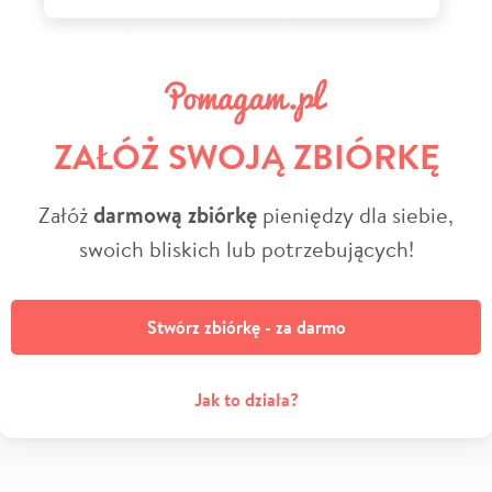
ZAŁÓŻ SWOJĄ ZBIÓRKĘ
Załóż
darmową zbiórkę
pieniędzy dla siebie,
swoich bliskich lub potrzebujących!
Stwórz zbiórkę - za darmo
Jak to działa?