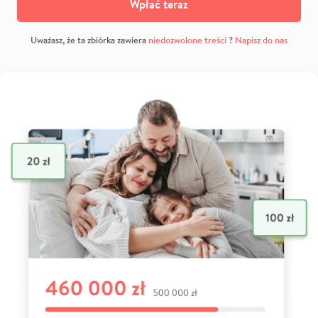
Wpłać teraz
Uważasz, że ta zbiórka zawiera
niedozwolone treści
?
Napisz do nas