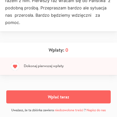
razem z nim. Pierwszy raz wracam się do Państwa z
podobną prośbą. Przepraszam bardzo ale sytuacja
nas przerosła. Bardzo będziemy wdzięczni za
pomoc.
Wpłaty:
0
Dokonaj pierwszej wpłaty
Wpłać teraz
Uważasz, że ta zbiórka zawiera
niedozwolone treści
?
Napisz do nas