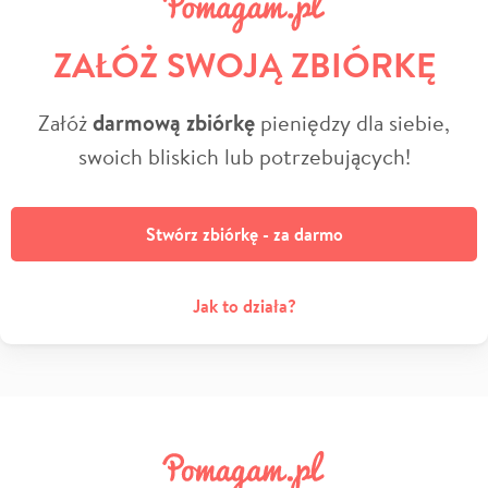
ZAŁÓŻ SWOJĄ ZBIÓRKĘ
Załóż
darmową zbiórkę
pieniędzy dla siebie,
swoich bliskich lub potrzebujących!
Stwórz zbiórkę - za darmo
Jak to działa?