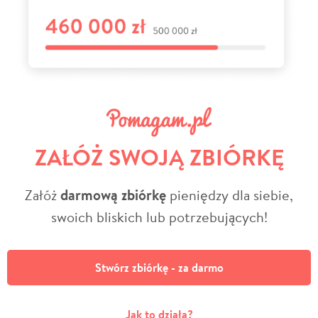
ZAŁÓŻ SWOJĄ ZBIÓRKĘ
Załóż
darmową zbiórkę
pieniędzy dla siebie,
swoich bliskich lub potrzebujących!
Stwórz zbiórkę - za darmo
Jak to działa?