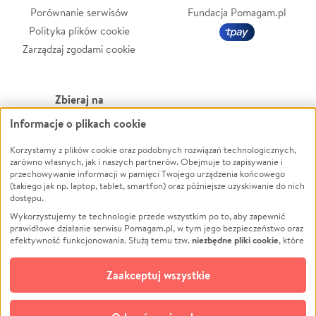
Porównanie serwisów
Fundacja Pomagam.pl
Polityka plików cookie
Zarządzaj zgodami cookie
Zbieraj na
Informacje o plikach cookie
Leczenie
LGBTQ+
Zwierzęta
Powódź
Korzystamy z plików cookie oraz podobnych rozwiązań technologicznych,
zarówno własnych, jak i naszych partnerów. Obejmuje to zapisywanie i
Pożar
Wichura
przechowywanie informacji w pamięci Twojego urządzenia końcowego
(takiego jak np. laptop, tablet, smartfon) oraz późniejsze uzyskiwanie do nich
Ukraina
NGO
dostępu.
Sport
Religia
Wykorzystujemy te technologie przede wszystkim po to, aby zapewnić
Pomoc Finansowa
Edukacja
prawidłowe działanie serwisu Pomagam.pl, w tym jego bezpieczeństwo oraz
niezbędne pliki cookie
efektywność funkcjonowania. Służą temu tzw.
, które
Projekty
Podróż
pozostają zawsze aktywne.
Dowiedz się więcej
Pogrzeb
Impreza
opcjonalnych plików cookie
Dodatkowo, używamy
oraz podobnych
Zaakceptuj wszystkie
Społeczność lokalna
Ochrona środowiska
technologii do celów analitycznych i retargetingowych. Możesz wyrazić
zgodę na ich stosowanie lub jej odmówić. W dowolnym momencie masz
Kultura
Biznes
możliwość zmiany swoich preferencji na stronie „Zarządzaj zgodami cookie”,