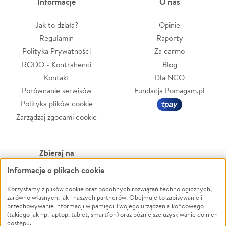
Informacje
O nas
Jak to działa?
Opinie
Regulamin
Raporty
Polityka Prywatności
Za darmo
RODO - Kontrahenci
Blog
Kontakt
Dla NGO
Porównanie serwisów
Fundacja Pomagam.pl
Polityka plików cookie
Zarządzaj zgodami cookie
Zbieraj na
Informacje o plikach cookie
Leczenie
LGBTQ+
Zwierzęta
Powódź
Korzystamy z plików cookie oraz podobnych rozwiązań technologicznych,
zarówno własnych, jak i naszych partnerów. Obejmuje to zapisywanie i
Pożar
Wichura
przechowywanie informacji w pamięci Twojego urządzenia końcowego
(takiego jak np. laptop, tablet, smartfon) oraz późniejsze uzyskiwanie do nich
Ukraina
NGO
dostępu.