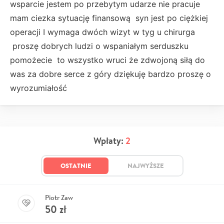
wsparcie jestem po przebytym udarze nie pracuje
mam ciezka sytuację finansową syn jest po ciężkiej
operacji I wymaga dwóch wizyt w tyg u chirurga
proszę dobrych ludzi o wspaniałym serduszku
pomożecie to wszystko wruci że zdwojoną siłą do
was za dobre serce z góry dziękuję bardzo proszę o
wyrozumiałość
Wpłaty:
2
OSTATNIE
NAJWYŻSZE
Piotr Zaw
50
zł