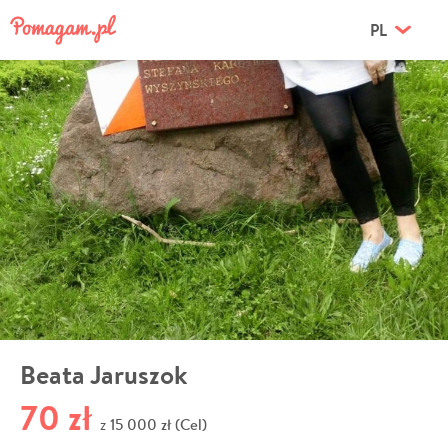
PL
Beata Jaruszok
70 zł
15 000 zł (Cel)
z