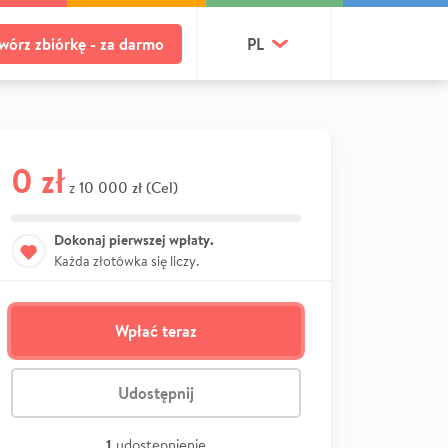
wórz zbiórkę - za darmo
PL
0 zł
10 000 zł (Cel)
z
Dokonaj pierwszej wpłaty.
Każda złotówka się liczy.
Wpłać teraz
Udostępnij
1
udostępnienie