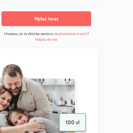
Wpłać teraz
Uważasz, że ta zbiórka zawiera
niedozwolone treści
?
Napisz do nas