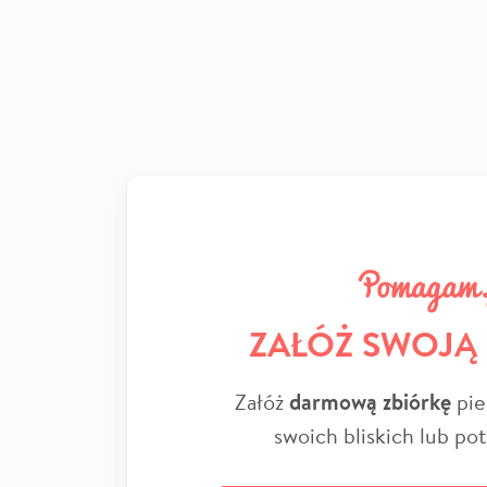
ZAŁÓŻ SWOJĄ
Załóż
darmową zbiórkę
pie
swoich bliskich lub po