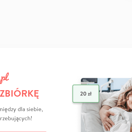
 ZBIÓRKĘ
niędzy dla siebie,
trzebujących!