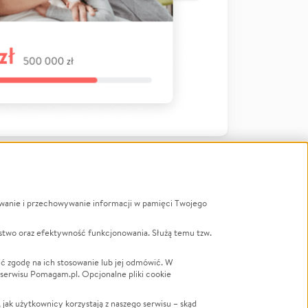
ywanie i przechowywanie informacji w pamięci Twojego
a
stwo oraz efektywność funkcjonowania. Służą temu tzw.
LGBTQ+
Powódź
ć zgodę na ich stosowanie lub jej odmówić. W
 serwisu Pomagam.pl. Opcjonalne pliki cookie
Wichura
NGO
ak użytkownicy korzystają z naszego serwisu – skąd