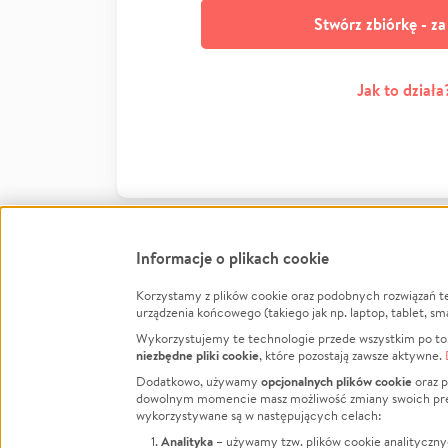
Stwórz zbiórkę - z
Jak to działa
Informacje o plikach cookie
Korzystamy z plików cookie oraz podobnych rozwiązań t
Infor
urządzenia końcowego (takiego jak np. laptop, tablet, sm
Wykorzystujemy te technologie przede wszystkim po to,
Jak to 
niezbędne pliki cookie
, które pozostają zawsze aktywne.
Facebook
Twitter
Instagram
Regula
opcjonalnych plików cookie
Dodatkowo, używamy
oraz p
dowolnym momencie masz możliwość zmiany swoich prefere
Polity
LinkedIn
TikTok
Youtube
wykorzystywane są w następujących celach:
RODO -
Analityka
– używamy tzw. plików cookie analityczny