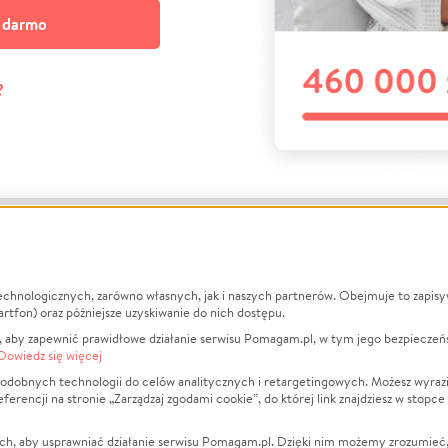
a darmo
?
echnologicznych, zarówno własnych, jak i naszych partnerów. Obejmuje to zapis
macje
O nas
Zbieraj n
artfon) oraz późniejsze uzyskiwanie do nich dostępu.
 aby zapewnić prawidłowe działanie serwisu Pomagam.pl, w tym jego bezpieczeń
działa?
Opinie
Leczenie
Dowiedz się więcej
min
Raporty
Zwierzęta
odobnych technologii do celów analitycznych i retargetingowych. Możesz wyrazi
ncji na stronie „Zarządzaj zgodami cookie”, do której link znajdziesz w stopce
ka Prywatności
Za darmo
Pożar
 Kontrahenci
Blog
Ukraina
ch, aby usprawniać działanie serwisu Pomagam.pl. Dzięki nim możemy zrozumieć, j