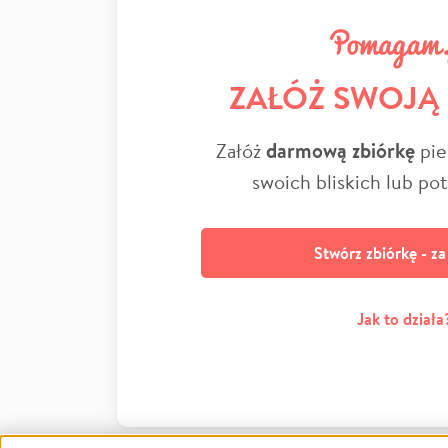
ZAŁÓŻ SWOJĄ
Załóż
darmową zbiórkę
pie
swoich bliskich lub po
Stwórz zbiórkę - z
Jak to działa