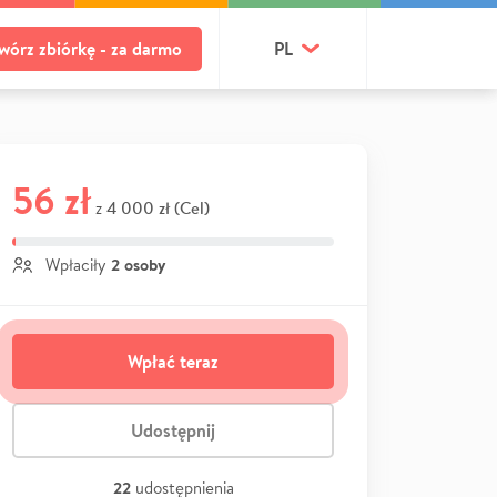
wórz zbiórkę - za darmo
PL
56 zł
4 000 zł (Cel)
z
2 osoby
Wpłaciły
Wpłać teraz
Udostępnij
22
udostępnienia