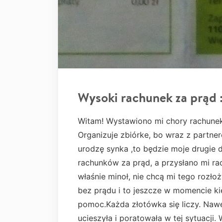
Wysoki rachunek za prąd :
Witam! Wystawiono mi chory rachunek 
Organizuje zbiórke, bo wraz z partne
urodzę synka ,to będzie moje drugie 
rachunków za prąd, a przysłano mi ra
właśnie minoł, nie chcą mi tego rozło
bez prądu i to jeszcze w momencie k
pomoc.Każda złotówka się liczy. Naw
ucieszyła i poratowała w tej sytuacji