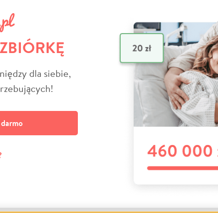
 ZBIÓRKĘ
niędzy dla siebie,
trzebujących!
a darmo
?