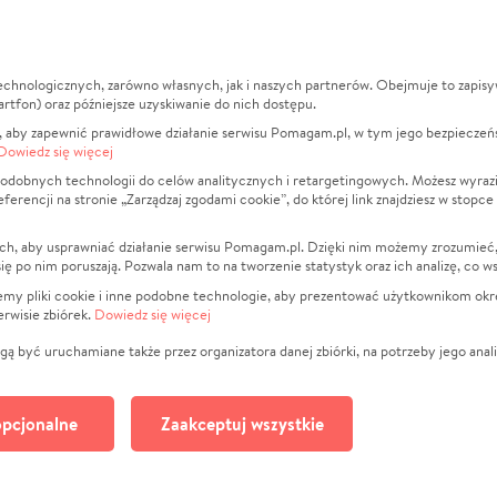
echnologicznych, zarówno własnych, jak i naszych partnerów. Obejmuje to zapis
macje
O nas
Zbieraj n
artfon) oraz późniejsze uzyskiwanie do nich dostępu.
 aby zapewnić prawidłowe działanie serwisu Pomagam.pl, w tym jego bezpieczeń
działa?
Opinie
Leczenie
Dowiedz się więcej
min
Raporty
Zwierzęta
odobnych technologii do celów analitycznych i retargetingowych. Możesz wyrazi
ncji na stronie „Zarządzaj zgodami cookie”, do której link znajdziesz w stopce
ka Prywatności
Za darmo
Pożar
 Kontrahenci
Blog
Ukraina
ch, aby usprawniać działanie serwisu Pomagam.pl. Dzięki nim możemy zrozumieć, j
t
Dla NGO
Sport
ak się po nim poruszają. Pozwala nam to na tworzenie statystyk oraz ich analizę, co w
anie serwisów
Fundacja Pomagam.pl
Pomoc Fi
jemy pliki cookie i inne podobne technologie, aby prezentować użytkownikom okr
rwisie zbiórek.
Dowiedz się więcej
a plików cookie
Projekty
zaj zgodami cookie
Pogrzeb
ą być uruchamiane także przez organizatora danej zbiórki, na potrzeby jego anali
Społeczno
Kultura
pcjonalne
Zaakceptuj wszystkie