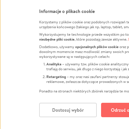
Informacje o plikach cookie
Korzystamy z plików cookie oraz podobnych rozwiązań t
Infor
urządzenia końcowego (takiego jak np. laptop, tablet, sm
Wykorzystujemy te technologie przede wszystkim po to,
Jak to 
niezbędne pliki cookie
, które pozostają zawsze aktywne.
Facebook
Twitter
Instagram
Regula
opcjonalnych plików cookie
Dodatkowo, używamy
oraz p
dowolnym momencie masz możliwość zmiany swoich prefere
Polity
LinkedIn
TikTok
Youtube
wykorzystywane są w następujących celach:
RODO -
Analityka
– używamy tzw. plików cookie analityczny
Kontak
trafiają do serwisu, jak długo z niego korzystają i j
Porówn
Retargeting
– my oraz nasi zaufani partnerzy stosu
reklamowe, zwłaszcza dotyczące prowadzonych w se
Polityk
Zarząd
Ponadto na stronach niektórych zbiórek narzędzia te mog
Dostosuj wybór
Odrzuć o
Polski
© CROWDING SP. Z O.O.