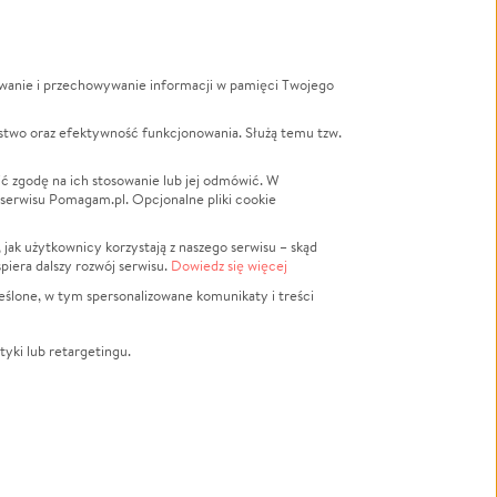
ywanie i przechowywanie informacji w pamięci Twojego
a
stwo oraz efektywność funkcjonowania. Służą temu tzw.
LGBTQ+
Powódź
ć zgodę na ich stosowanie lub jej odmówić. W
 serwisu Pomagam.pl. Opcjonalne pliki cookie
Wichura
NGO
ak użytkownicy korzystają z naszego serwisu – skąd
Religia
spiera dalszy rozwój serwisu.
Dowiedz się więcej
nansowa
Edukacja
eślone, w tym spersonalizowane komunikaty i treści
Podróż
Impreza
tyki lub retargetingu.
ść lokalna
Ochrona środowiska
Biznes