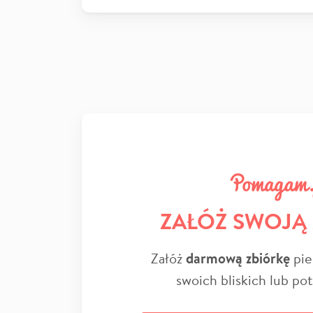
ZAŁÓŻ SWOJĄ
Załóż
darmową zbiórkę
pie
swoich bliskich lub po