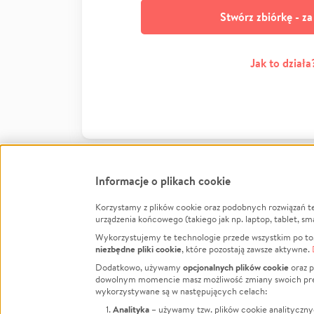
Stwórz zbiórkę - z
Jak to działa
Informacje o plikach cookie
Korzystamy z plików cookie oraz podobnych rozwiązań t
Infor
urządzenia końcowego (takiego jak np. laptop, tablet, sm
Wykorzystujemy te technologie przede wszystkim po to,
Jak to 
niezbędne pliki cookie
, które pozostają zawsze aktywne.
Facebook
Twitter
Instagram
Regula
opcjonalnych plików cookie
Dodatkowo, używamy
oraz p
dowolnym momencie masz możliwość zmiany swoich prefere
Polity
LinkedIn
TikTok
Youtube
wykorzystywane są w następujących celach:
RODO -
Analityka
– używamy tzw. plików cookie analityczny