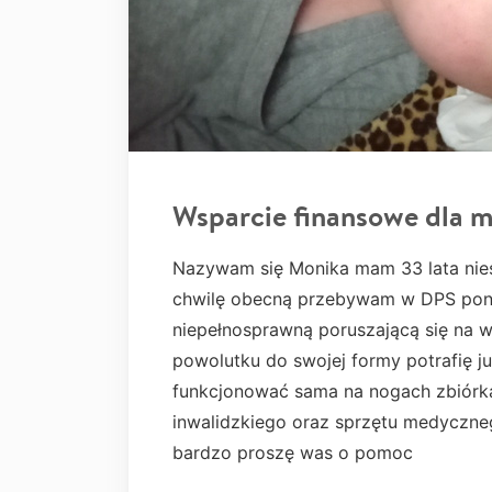
Wsparcie finansowe dla m
Nazywam się Monika mam 33 lata nies
chwilę obecną przebywam w DPS poni
niepełnosprawną poruszającą się na w
powolutku do swojej formy potrafię ju
funkcjonować sama na nogach zbiórk
inwalidzkiego oraz sprzętu medyczn
bardzo proszę was o pomoc