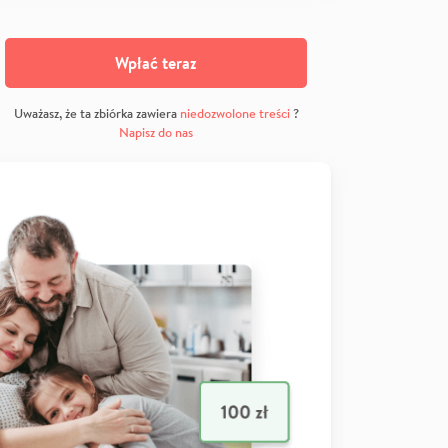
Wpłać teraz
Uważasz, że ta zbiórka zawiera
niedozwolone treści
?
Napisz do nas