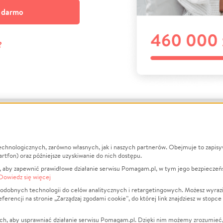
a darmo
?
echnologicznych, zarówno własnych, jak i naszych partnerów. Obejmuje to zapis
macje
O nas
Zbieraj n
artfon) oraz późniejsze uzyskiwanie do nich dostępu.
 aby zapewnić prawidłowe działanie serwisu Pomagam.pl, w tym jego bezpieczeń
działa?
Opinie
Leczenie
Dowiedz się więcej
min
Raporty
Zwierzęta
odobnych technologii do celów analitycznych i retargetingowych. Możesz wyrazi
ncji na stronie „Zarządzaj zgodami cookie”, do której link znajdziesz w stopce
ka Prywatności
Za darmo
Pożar
 Kontrahenci
Blog
Ukraina
ch, aby usprawniać działanie serwisu Pomagam.pl. Dzięki nim możemy zrozumieć, j