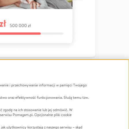
ywanie i przechowywanie informacji w pamięci Twojego
a
stwo oraz efektywność funkcjonowania. Służą temu tzw.
LGBTQ+
Powódź
ć zgodę na ich stosowanie lub jej odmówić. W
 serwisu Pomagam.pl. Opcjonalne pliki cookie
Wichura
NGO
ak użytkownicy korzystają z naszego serwisu – skąd