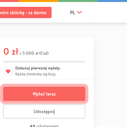
wórz zbiórkę - za darmo
PL
0 zł
5 000 zł (Cel)
z
Dokonaj pierwszej wpłaty.
Każda złotówka się liczy.
Wpłać teraz
Udostępnij
49
udostępnień