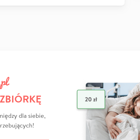
 ZBIÓRKĘ
niędzy dla siebie,
trzebujących!