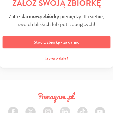
ZAŁÓŻ SWOJĄ ZBIÓRKĘ
Załóż
darmową zbiórkę
pieniędzy dla siebie,
swoich bliskich lub potrzebujących!
Stwórz zbiórkę - za darmo
Jak to działa?
Facebook
Twitter
Instagram
LinkedIn
TikTok
Youtube