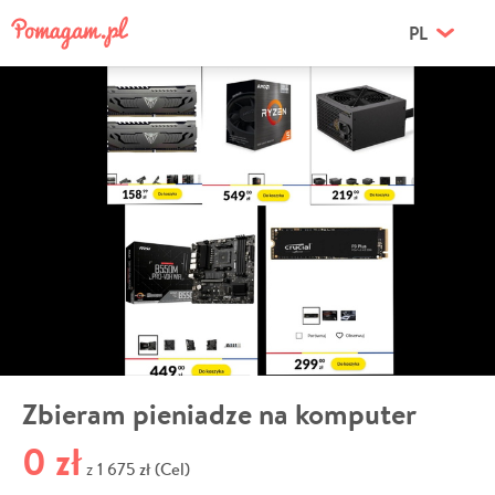
PL
Zbieram pieniadze na komputer
0 zł
1 675 zł (Cel)
z