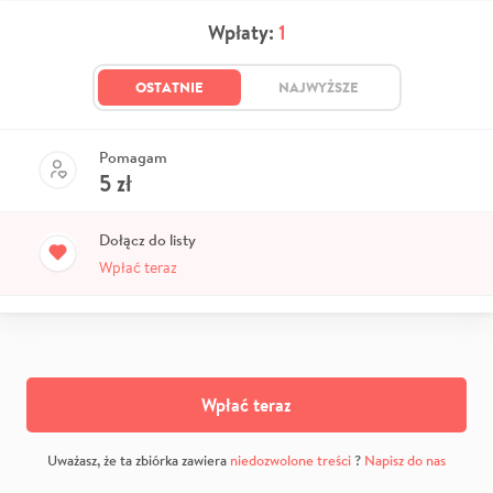
Wpłaty:
1
OSTATNIE
NAJWYŻSZE
Pomagam
5
zł
Dołącz do listy
Wpłać teraz
Wpłać teraz
Uważasz, że ta zbiórka zawiera
niedozwolone treści
?
Napisz do nas