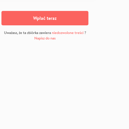
Wpłać teraz
Uważasz, że ta zbiórka zawiera
niedozwolone treści
?
Napisz do nas