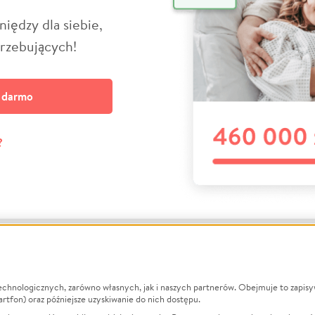
niędzy dla siebie,
trzebujących!
a darmo
?
echnologicznych, zarówno własnych, jak i naszych partnerów. Obejmuje to zapis
macje
O nas
Zbieraj n
artfon) oraz późniejsze uzyskiwanie do nich dostępu.