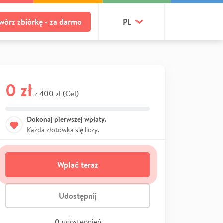
wórz zbiórkę - za darmo
PL
0 zł
400 zł (Cel)
z
Dokonaj pierwszej wpłaty.
Każda złotówka się liczy.
Wpłać teraz
Udostępnij
0
udostępnień