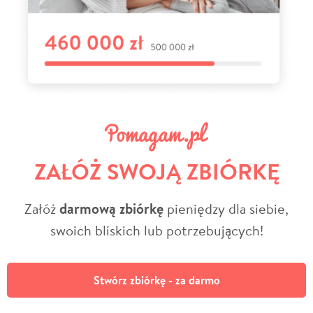
ZAŁÓŻ SWOJĄ ZBIÓRKĘ
Załóż
darmową zbiórkę
pieniędzy dla siebie,
swoich bliskich lub potrzebujących!
Stwórz zbiórkę - za darmo