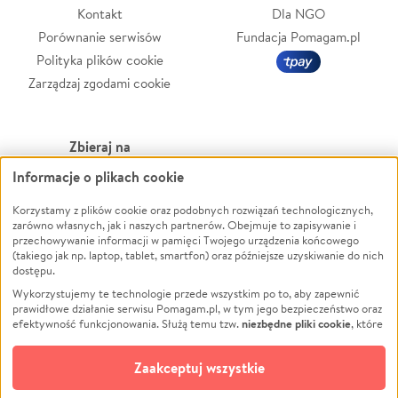
Kontakt
Dla NGO
Porównanie serwisów
Fundacja Pomagam.pl
Polityka plików cookie
Zarządzaj zgodami cookie
Zbieraj na
Informacje o plikach cookie
Leczenie
LGBTQ+
Zwierzęta
Powódź
Korzystamy z plików cookie oraz podobnych rozwiązań technologicznych,
zarówno własnych, jak i naszych partnerów. Obejmuje to zapisywanie i
Pożar
Wichura
przechowywanie informacji w pamięci Twojego urządzenia końcowego
(takiego jak np. laptop, tablet, smartfon) oraz późniejsze uzyskiwanie do nich
Ukraina
NGO
dostępu.
Sport
Religia
Wykorzystujemy te technologie przede wszystkim po to, aby zapewnić
Pomoc Finansowa
Edukacja
prawidłowe działanie serwisu Pomagam.pl, w tym jego bezpieczeństwo oraz
niezbędne pliki cookie
efektywność funkcjonowania. Służą temu tzw.
, które
Projekty
Podróż
pozostają zawsze aktywne.
Dowiedz się więcej
Pogrzeb
Impreza
opcjonalnych plików cookie
Dodatkowo, używamy
oraz podobnych
Zaakceptuj wszystkie
Społeczność lokalna
Ochrona środowiska
technologii do celów analitycznych i retargetingowych. Możesz wyrazić
zgodę na ich stosowanie lub jej odmówić. W dowolnym momencie masz
Kultura
Biznes