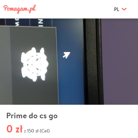
PL
Prime do cs go
0 zł
150 zł (Cel)
z