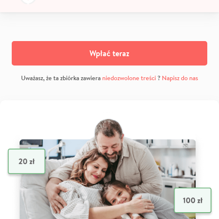
Wpłać teraz
Uważasz, że ta zbiórka zawiera
niedozwolone treści
?
Napisz do nas