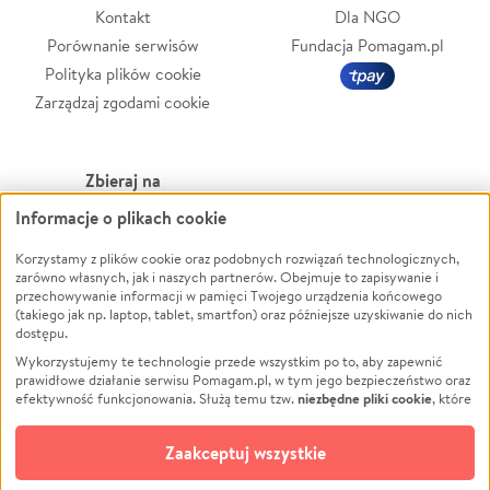
Kontakt
Dla NGO
Porównanie serwisów
Fundacja Pomagam.pl
Polityka plików cookie
Zarządzaj zgodami cookie
Zbieraj na
Informacje o plikach cookie
Leczenie
LGBTQ+
Zwierzęta
Powódź
Korzystamy z plików cookie oraz podobnych rozwiązań technologicznych,
zarówno własnych, jak i naszych partnerów. Obejmuje to zapisywanie i
Pożar
Wichura
przechowywanie informacji w pamięci Twojego urządzenia końcowego
(takiego jak np. laptop, tablet, smartfon) oraz późniejsze uzyskiwanie do nich
Ukraina
NGO
dostępu.
Sport
Religia
Wykorzystujemy te technologie przede wszystkim po to, aby zapewnić
Pomoc Finansowa
Edukacja
prawidłowe działanie serwisu Pomagam.pl, w tym jego bezpieczeństwo oraz
niezbędne pliki cookie
efektywność funkcjonowania. Służą temu tzw.
, które
Projekty
Podróż
pozostają zawsze aktywne.
Dowiedz się więcej
Pogrzeb
Impreza
opcjonalnych plików cookie
Dodatkowo, używamy
oraz podobnych
Zaakceptuj wszystkie
Społeczność lokalna
Ochrona środowiska
technologii do celów analitycznych i retargetingowych. Możesz wyrazić
zgodę na ich stosowanie lub jej odmówić. W dowolnym momencie masz
Kultura
Biznes