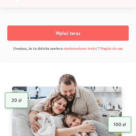
Wpłać teraz
Uważasz, że ta zbiórka zawiera
niedozwolone treści
?
Napisz do nas