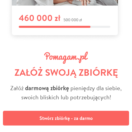
ZAŁÓŻ SWOJĄ ZBIÓRKĘ
Załóż
darmową zbiórkę
pieniędzy dla siebie,
swoich bliskich lub potrzebujących!
Stwórz zbiórkę - za darmo