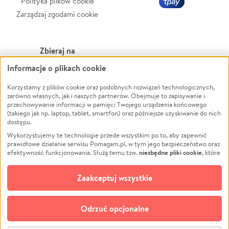
Polityka plików cookie
Zarządzaj zgodami cookie
Zbieraj na
Informacje o plikach cookie
Leczenie
LGBTQ+
Zwierzęta
Powódź
Korzystamy z plików cookie oraz podobnych rozwiązań technologicznych,
zarówno własnych, jak i naszych partnerów. Obejmuje to zapisywanie i
Pożar
Wichura
przechowywanie informacji w pamięci Twojego urządzenia końcowego
(takiego jak np. laptop, tablet, smartfon) oraz późniejsze uzyskiwanie do nich
Ukraina
NGO
dostępu.
Sport
Religia
Wykorzystujemy te technologie przede wszystkim po to, aby zapewnić
Pomoc Finansowa
Edukacja
prawidłowe działanie serwisu Pomagam.pl, w tym jego bezpieczeństwo oraz
niezbędne pliki cookie
efektywność funkcjonowania. Służą temu tzw.
, które
Projekty
Podróż
pozostają zawsze aktywne.
Dowiedz się więcej
Pogrzeb
Impreza
opcjonalnych plików cookie
Dodatkowo, używamy
oraz podobnych
Zaakceptuj wszystkie
Społeczność lokalna
Ochrona środowiska
technologii do celów analitycznych i retargetingowych. Możesz wyrazić
zgodę na ich stosowanie lub jej odmówić. W dowolnym momencie masz
Kultura
Biznes
możliwość zmiany swoich preferencji na stronie „Zarządzaj zgodami cookie”,
Odrzuć opcjonalne
Polski
do której link znajdziesz w stopce serwisu Pomagam.pl. Opcjonalne pliki
cookie wykorzystywane są w następujących celach: