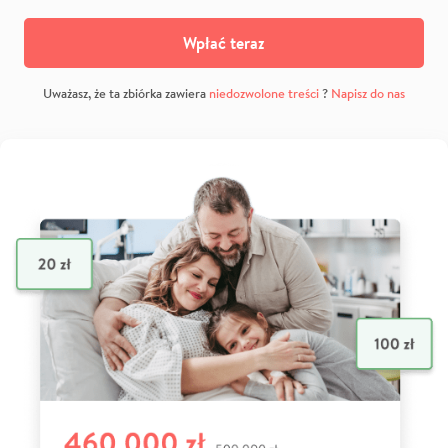
Wpłać teraz
Uważasz, że ta zbiórka zawiera
niedozwolone treści
?
Napisz do nas