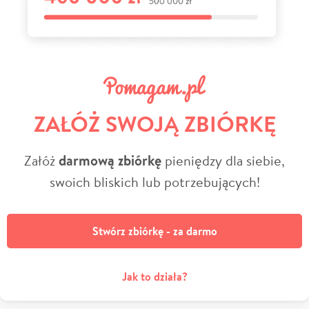
ZAŁÓŻ SWOJĄ ZBIÓRKĘ
Załóż
darmową zbiórkę
pieniędzy dla siebie,
swoich bliskich lub potrzebujących!
Stwórz zbiórkę - za darmo
Jak to działa?