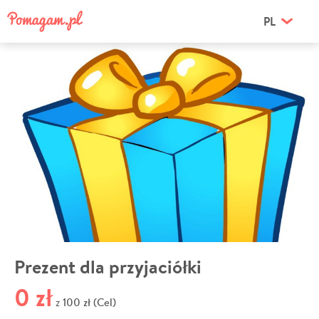
PL
Prezent dla przyjaciółki
0 zł
100 zł (Cel)
z