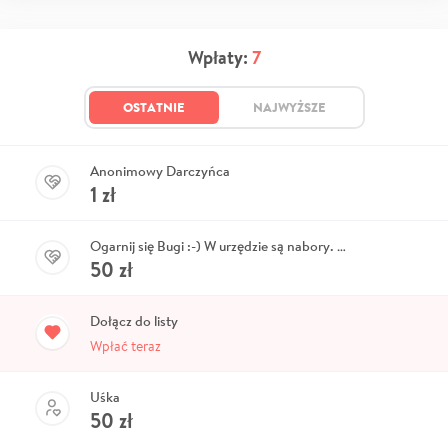
Wpłaty:
7
OSTATNIE
NAJWYŻSZE
Anonimowy Darczyńca
1
zł
Ogarnij się Bugi :-) W urzędzie są nabory. Rafal
50
zł
Dołącz do listy
Wpłać teraz
Uśka
50
zł