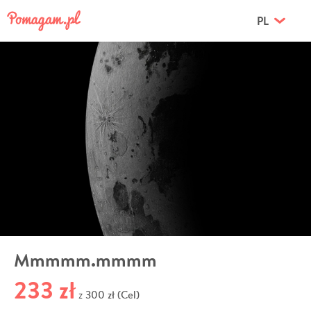
PL
Mmmmm.mmmm
233 zł
300 zł (Cel)
z