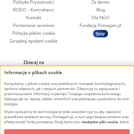
Polityka Prywatności
Za darmo
RODO - Kontrahenci
Blog
Kontakt
Dla NGO
Porównanie serwisów
Fundacja Pomagam.pl
Polityka plików cookie
Zarządzaj zgodami cookie
Zbieraj na
Informacje o plikach cookie
Leczenie
LGBTQ+
Zwierzęta
Powódź
Korzystamy z plików cookie oraz podobnych rozwiązań technologicznych,
zarówno własnych, jak i naszych partnerów. Obejmuje to zapisywanie i
Pożar
Wichura
przechowywanie informacji w pamięci Twojego urządzenia końcowego
(takiego jak np. laptop, tablet, smartfon) oraz późniejsze uzyskiwanie do nich
Ukraina
NGO
dostępu.
Sport
Religia
Wykorzystujemy te technologie przede wszystkim po to, aby zapewnić
Pomoc Finansowa
Edukacja
prawidłowe działanie serwisu Pomagam.pl, w tym jego bezpieczeństwo oraz
niezbędne pliki cookie
efektywność funkcjonowania. Służą temu tzw.
, które
Projekty
Podróż
pozostają zawsze aktywne.
Dowiedz się więcej
Pogrzeb
Impreza