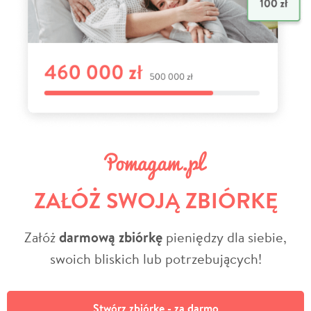
ZAŁÓŻ SWOJĄ ZBIÓRKĘ
Załóż
darmową zbiórkę
pieniędzy dla siebie,
swoich bliskich lub potrzebujących!
Stwórz zbiórkę - za darmo