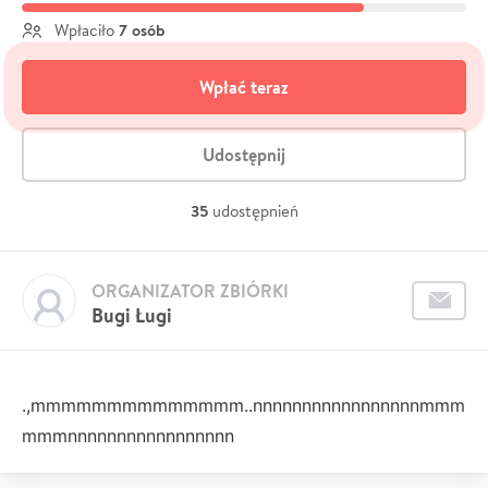
7 osób
Wpłaciło
Wpłać teraz
Udostępnij
35
udostępnień
ORGANIZATOR ZBIÓRKI
Bugi Ługi
.,mmmmmmmmmmmmmm..nnnnnnnnnnnnnnnnnmmm
mmmnnnnnnnnnnnnnnnnn