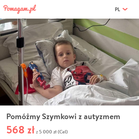
PL
Pomóżmy Szymkowi z autyzmem
568 zł
5 000 zł (Cel)
z