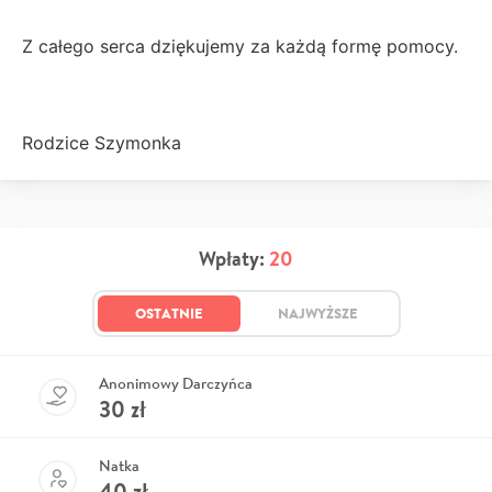
Z całego serca dziękujemy za każdą formę pomocy.
Rodzice Szymonka
Wpłaty:
20
OSTATNIE
NAJWYŻSZE
Anonimowy Darczyńca
30
zł
Natka
40
zł