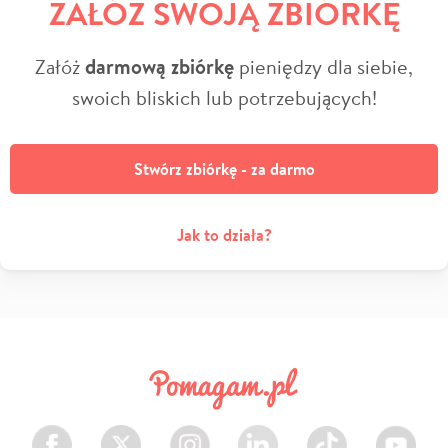
ZAŁÓŻ SWOJĄ ZBIÓRKĘ
Załóż
darmową zbiórkę
pieniędzy dla siebie,
swoich bliskich lub potrzebujących!
Stwórz zbiórkę - za darmo
Jak to działa?
Facebook
Twitter
Instagram
LinkedIn
TikTok
Youtube