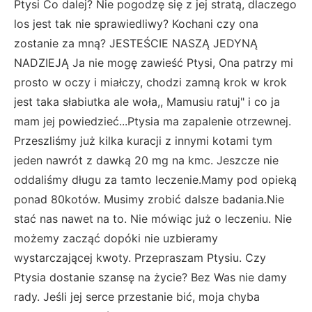
Ptysi Co dalej? Nie pogodzę się z jej stratą, dlaczego
los jest tak nie sprawiedliwy? Kochani czy ona
zostanie za mną? JESTEŚCIE NASZĄ JEDYNĄ
NADZIEJĄ Ja nie mogę zawieść Ptysi, Ona patrzy mi
prosto w oczy i miałczy, chodzi zamną krok w krok
jest taka słabiutka ale woła,, Mamusiu ratuj" i co ja
mam jej powiedzieć...Ptysia ma zapalenie otrzewnej.
Przeszliśmy już kilka kuracji z innymi kotami tym
jeden nawrót z dawką 20 mg na kmc. Jeszcze nie
oddaliśmy długu za tamto leczenie.Mamy pod opieką
ponad 80kotów. Musimy zrobić dalsze badania.Nie
stać nas nawet na to. Nie mówiąc już o leczeniu. Nie
możemy zacząć dopóki nie uzbieramy
wystarczającej kwoty. Przepraszam Ptysiu. Czy
Ptysia dostanie szansę na życie? Bez Was nie damy
rady. Jeśli jej serce przestanie bić, moja chyba