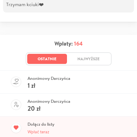
Trzymam kciuki❤️
Wpłaty:
164
OSTATNIE
NAJWYŻSZE
Anonimowy Darczyńca
1
zł
Anonimowy Darczyńca
20
zł
Dołącz do listy
Wpłać teraz