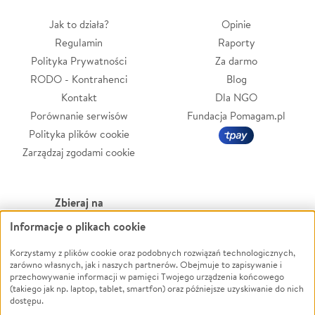
Jak to działa?
Opinie
Regulamin
Raporty
Polityka Prywatności
Za darmo
RODO - Kontrahenci
Blog
Kontakt
Dla NGO
Porównanie serwisów
Fundacja Pomagam.pl
Polityka plików cookie
Zarządzaj zgodami cookie
Zbieraj na
Informacje o plikach cookie
Leczenie
LGBTQ+
Zwierzęta
Powódź
Korzystamy z plików cookie oraz podobnych rozwiązań technologicznych,
zarówno własnych, jak i naszych partnerów. Obejmuje to zapisywanie i
Pożar
Wichura
przechowywanie informacji w pamięci Twojego urządzenia końcowego
(takiego jak np. laptop, tablet, smartfon) oraz późniejsze uzyskiwanie do nich
Ukraina
NGO
dostępu.
Sport
Religia