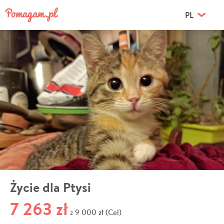
PL
Życie dla Ptysi
7 263 zł
9 000 zł (Cel)
z