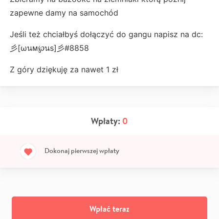
zapewne damy na samochód
Jeśli też chciałbyś dołączyć do gangu napisz na dc:
彡[ωนᴍ℘นs]彡#8858
Z góry dziękuję za nawet 1 zł
Wpłaty:
0
Dokonaj pierwszej wpłaty
Wpłać teraz