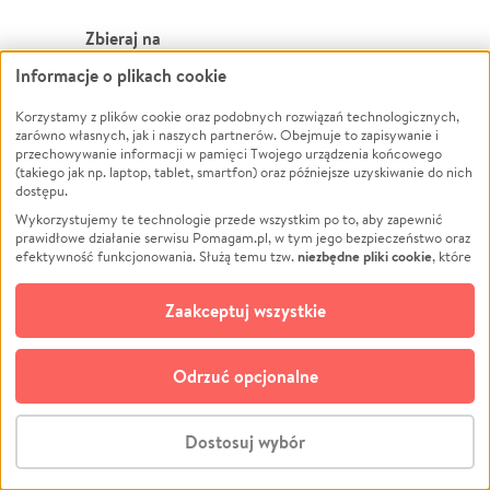
Zbieraj na
Informacje o plikach cookie
Leczenie
LGBTQ+
Zwierzęta
Powódź
Korzystamy z plików cookie oraz podobnych rozwiązań technologicznych,
zarówno własnych, jak i naszych partnerów. Obejmuje to zapisywanie i
Pożar
Wichura
przechowywanie informacji w pamięci Twojego urządzenia końcowego
(takiego jak np. laptop, tablet, smartfon) oraz późniejsze uzyskiwanie do nich
Ukraina
NGO
dostępu.
Sport
Religia
Wykorzystujemy te technologie przede wszystkim po to, aby zapewnić
Pomoc Finansowa
Edukacja
prawidłowe działanie serwisu Pomagam.pl, w tym jego bezpieczeństwo oraz
niezbędne pliki cookie
efektywność funkcjonowania. Służą temu tzw.
, które
Projekty
Podróż
pozostają zawsze aktywne.
Dowiedz się więcej
Pogrzeb
Impreza
opcjonalnych plików cookie
Dodatkowo, używamy
oraz podobnych
Zaakceptuj wszystkie
Społeczność lokalna
Ochrona środowiska
technologii do celów analitycznych i retargetingowych. Możesz wyrazić
zgodę na ich stosowanie lub jej odmówić. W dowolnym momencie masz
Kultura
Biznes
możliwość zmiany swoich preferencji na stronie „Zarządzaj zgodami cookie”,
Odrzuć opcjonalne
Polski
do której link znajdziesz w stopce serwisu Pomagam.pl. Opcjonalne pliki
cookie wykorzystywane są w następujących celach:
© CROWDING SP. Z O.O.
Analityka
– używamy tzw. plików cookie analitycznych, aby usprawniać
Dostosuj wybór
działanie serwisu Pomagam.pl. Dzięki nim możemy zrozumieć, jak
użytkownicy korzystają z naszego serwisu – skąd trafiają do serwisu, jak
Stwórz zbiórkę - za darmo
długo z niego korzystają i jak się po nim poruszają. Pozwala nam to na