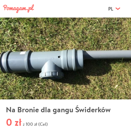
PL
Na Bronie dla gangu Świderków
0 zł
100 zł (Cel)
z