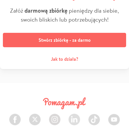
Załóż
darmową zbiórkę
pieniędzy dla siebie,
swoich bliskich lub potrzebujących!
Stwórz zbiórkę - za darmo
Jak to działa?
Facebook
Twitter
Instagram
LinkedIn
TikTok
Youtube