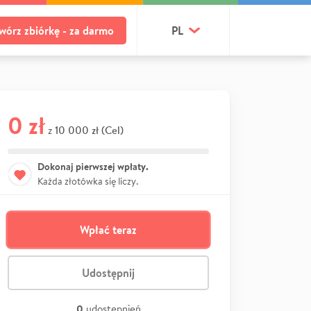
wórz zbiórkę - za darmo
PL
0 zł
10 000 zł (Cel)
z
Dokonaj pierwszej wpłaty.
Każda złotówka się liczy.
Wpłać teraz
Udostępnij
0
udostępnień