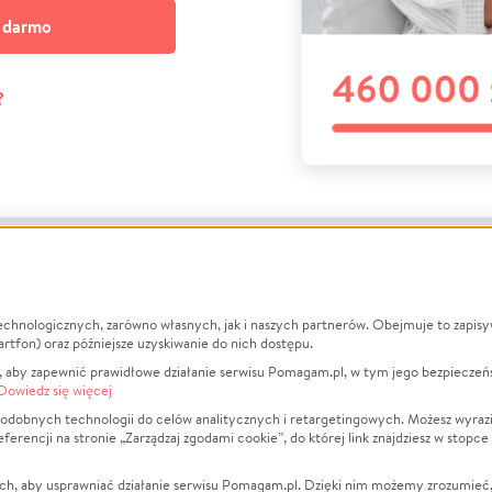
a darmo
?
echnologicznych, zarówno własnych, jak i naszych partnerów. Obejmuje to zapis
macje
O nas
Zbieraj n
artfon) oraz późniejsze uzyskiwanie do nich dostępu.
 aby zapewnić prawidłowe działanie serwisu Pomagam.pl, w tym jego bezpieczeń
działa?
Opinie
Leczenie
Dowiedz się więcej
min
Raporty
Zwierzęta
odobnych technologii do celów analitycznych i retargetingowych. Możesz wyrazi
ncji na stronie „Zarządzaj zgodami cookie”, do której link znajdziesz w stopce
ka Prywatności
Za darmo
Pożar
 Kontrahenci
Blog
Ukraina
ch, aby usprawniać działanie serwisu Pomagam.pl. Dzięki nim możemy zrozumieć, j