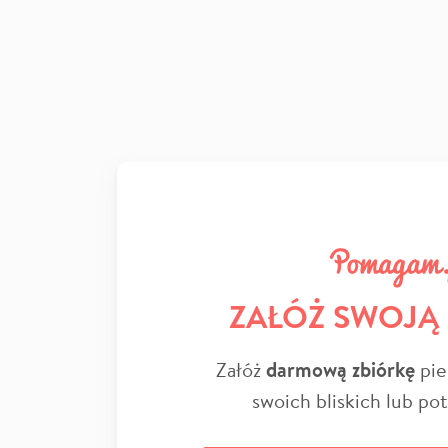
ZAŁÓŻ SWOJĄ
Załóż
darmową zbiórkę
pie
swoich bliskich lub po