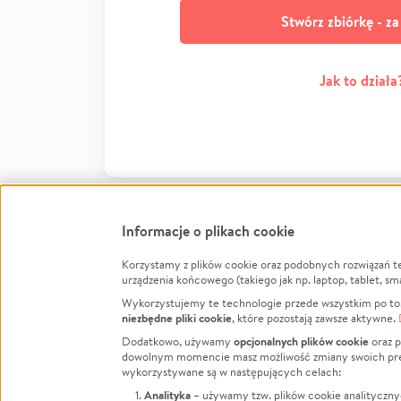
Stwórz zbiórkę - z
Jak to działa
Informacje o plikach cookie
Korzystamy z plików cookie oraz podobnych rozwiązań t
Infor
urządzenia końcowego (takiego jak np. laptop, tablet, sm
Wykorzystujemy te technologie przede wszystkim po to,
Jak to 
niezbędne pliki cookie
, które pozostają zawsze aktywne.
Facebook
Twitter
Instagram
Regula
opcjonalnych plików cookie
Dodatkowo, używamy
oraz p
dowolnym momencie masz możliwość zmiany swoich prefere
Polity
LinkedIn
TikTok
Youtube
wykorzystywane są w następujących celach:
RODO -
Analityka
– używamy tzw. plików cookie analityczny