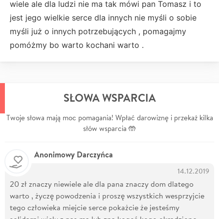
wiele ale dla ludzi nie ma tak mówi pan Tomasz i to
jest jego wielkie serce dla innych nie myśli o sobie
myśli już o innych potrzebujących , pomagajmy
pomóżmy bo warto kochani warto .
SŁOWA WSPARCIA
Twoje słowa mają moc pomagania! Wpłać darowiznę i przekaż kilka
słów wsparcia 🤲
Anonimowy Darczyńca
14.12.2019
20 zł znaczy niewiele ale dla pana znaczy dom dlatego
warto , życzę powodzenia i proszę wszystkich wesprzyjcie
tego człowieka miejcie serce pokażcie że jesteśmy
solidarni wielu z nas ma lub zna kogoś kogo okradziono