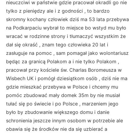
nieuczciwi w państwie gdzie pracował okradli go nie
tylko z pieniędzy ale i z godności , to bardzo
skromny kochany człowiek dziś ma 53 lata przebywa
na Podkarpaciu wybrał to miejsce bo wstyd mu było
wracać w rodzinne strony i tłumaczyć wszystkim że
dał się okraść , znam tego człowieka 20 lat i
zasługuje na pomoc , sam pomagał jako wolontariusz
będąc za granicą Polakom a i nie tylko Polakom ,
pracował przy kościele św. Charlas Boromeusza w
Wisbech UK i pomógł dziesiątkom osób , dziś nie ma
gdzie mieszkać przebywa w Polsce i chcemy mu
pomóc zbudować mały domek 35m by nie musiał
tułać się po świecie i po Polsce , marzeniem jego
było by zbudowanie większego domu i danie
schronienia jeszcze innym osobom w potrzebie ale
obawia się że środków nie da się uzbierać a