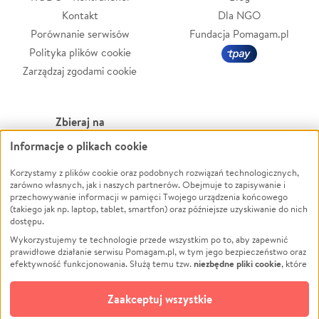
Kontakt
Dla NGO
Porównanie serwisów
Fundacja Pomagam.pl
Polityka plików cookie
Zarządzaj zgodami cookie
Zbieraj na
Informacje o plikach cookie
Leczenie
LGBTQ+
Zwierzęta
Powódź
Korzystamy z plików cookie oraz podobnych rozwiązań technologicznych,
zarówno własnych, jak i naszych partnerów. Obejmuje to zapisywanie i
Pożar
Wichura
przechowywanie informacji w pamięci Twojego urządzenia końcowego
(takiego jak np. laptop, tablet, smartfon) oraz późniejsze uzyskiwanie do nich
Ukraina
NGO
dostępu.
Sport
Religia
Wykorzystujemy te technologie przede wszystkim po to, aby zapewnić
Pomoc Finansowa
Edukacja
prawidłowe działanie serwisu Pomagam.pl, w tym jego bezpieczeństwo oraz
niezbędne pliki cookie
efektywność funkcjonowania. Służą temu tzw.
, które
Projekty
Podróż
pozostają zawsze aktywne.
Dowiedz się więcej
Pogrzeb
Impreza
opcjonalnych plików cookie
Dodatkowo, używamy
oraz podobnych
Zaakceptuj wszystkie
Społeczność lokalna
Ochrona środowiska
technologii do celów analitycznych i retargetingowych. Możesz wyrazić
zgodę na ich stosowanie lub jej odmówić. W dowolnym momencie masz