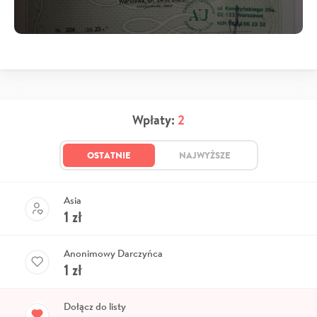
Wpłaty:
2
OSTATNIE
NAJWYŻSZE
Asia
1
zł
Anonimowy Darczyńca
1
zł
Dołącz do listy