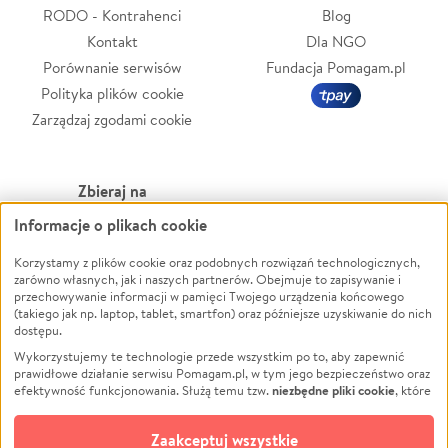
RODO - Kontrahenci
Blog
Kontakt
Dla NGO
Porównanie serwisów
Fundacja Pomagam.pl
Polityka plików cookie
Zarządzaj zgodami cookie
Zbieraj na
Informacje o plikach cookie
Leczenie
LGBTQ+
Korzystamy z plików cookie oraz podobnych rozwiązań technologicznych,
Zwierzęta
Powódź
zarówno własnych, jak i naszych partnerów. Obejmuje to zapisywanie i
Pożar
Wichura
przechowywanie informacji w pamięci Twojego urządzenia końcowego
(takiego jak np. laptop, tablet, smartfon) oraz późniejsze uzyskiwanie do nich
Ukraina
NGO
dostępu.
Sport
Religia
Wykorzystujemy te technologie przede wszystkim po to, aby zapewnić
Pomoc Finansowa
Edukacja
prawidłowe działanie serwisu Pomagam.pl, w tym jego bezpieczeństwo oraz
niezbędne pliki cookie
efektywność funkcjonowania. Służą temu tzw.
, które
Projekty
Podróż
pozostają zawsze aktywne.
Dowiedz się więcej
Pogrzeb
Impreza
opcjonalnych plików cookie
Dodatkowo, używamy
oraz podobnych
Zaakceptuj wszystkie
Społeczność lokalna
Ochrona środowiska