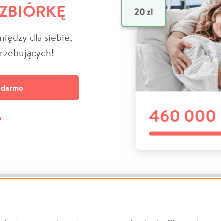
 ZBIÓRKĘ
niędzy dla siebie,
trzebujących!
a darmo
?