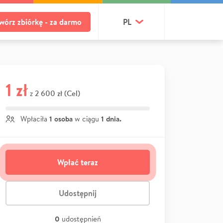
wórz zbiórkę - za darmo
PL
1 zł
2 600 zł (Cel)
z
1 osoba
1 dnia.
Wpłaciła
w ciągu
Wpłać teraz
Udostępnij
0
udostępnień