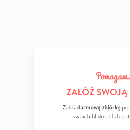
ZAŁÓŻ SWOJĄ
Załóż
darmową zbiórkę
pie
swoich bliskich lub po