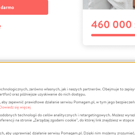
a darmo
?
echnologicznych, zarówno własnych, jak i naszych partnerów. Obejmuje to zapis
macje
O nas
Zbieraj n
artfon) oraz późniejsze uzyskiwanie do nich dostępu.
 aby zapewnić prawidłowe działanie serwisu Pomagam.pl, w tym jego bezpieczeń
działa?
Opinie
Leczenie
Dowiedz się więcej
min
Raporty
Zwierzęta
odobnych technologii do celów analitycznych i retargetingowych. Możesz wyrazi
ncji na stronie „Zarządzaj zgodami cookie”, do której link znajdziesz w stopce
ka Prywatności
Za darmo
Pożar
 Kontrahenci
Blog
Ukraina
ch, aby usprawniać działanie serwisu Pomagam.pl. Dzięki nim możemy zrozumieć, j