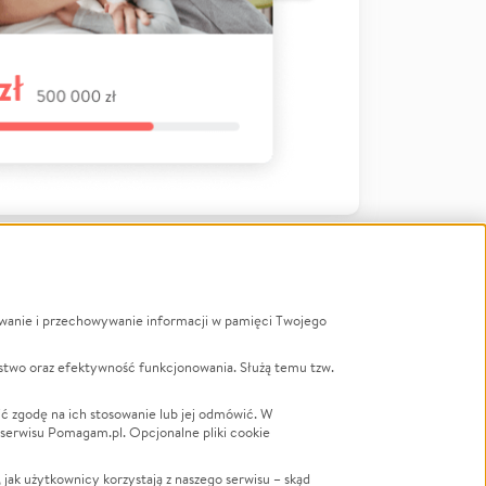
ywanie i przechowywanie informacji w pamięci Twojego
a
stwo oraz efektywność funkcjonowania. Służą temu tzw.
LGBTQ+
Powódź
ć zgodę na ich stosowanie lub jej odmówić. W
 serwisu Pomagam.pl. Opcjonalne pliki cookie
Wichura
NGO
ak użytkownicy korzystają z naszego serwisu – skąd