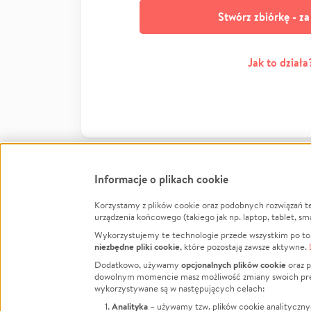
Stwórz zbiórkę - z
Jak to działa
Informacje o plikach cookie
Korzystamy z plików cookie oraz podobnych rozwiązań t
Infor
urządzenia końcowego (takiego jak np. laptop, tablet, sm
Wykorzystujemy te technologie przede wszystkim po to,
Jak to 
niezbędne pliki cookie
, które pozostają zawsze aktywne.
Facebook
Twitter
Instagram
Regula
opcjonalnych plików cookie
Dodatkowo, używamy
oraz p
dowolnym momencie masz możliwość zmiany swoich prefere
Polity
LinkedIn
TikTok
Youtube
wykorzystywane są w następujących celach:
RODO -
Analityka
– używamy tzw. plików cookie analityczny