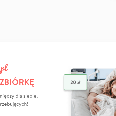
 ZBIÓRKĘ
niędzy dla siebie,
trzebujących!