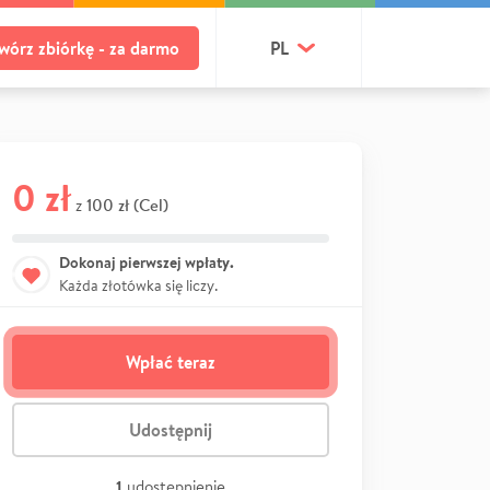
wórz zbiórkę - za darmo
PL
0 zł
100 zł (Cel)
z
Dokonaj pierwszej wpłaty.
Każda złotówka się liczy.
Wpłać teraz
Udostępnij
1
udostępnienie