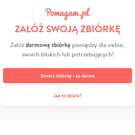
ZAŁÓŻ SWOJĄ ZBIÓRKĘ
Załóż
darmową zbiórkę
pieniędzy dla siebie,
swoich bliskich lub potrzebujących!
Stwórz zbiórkę - za darmo
Jak to działa?