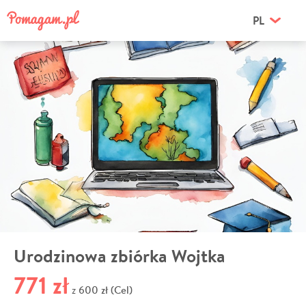
PL
Urodzinowa zbiórka Wojtka
771 zł
600 zł (Cel)
z