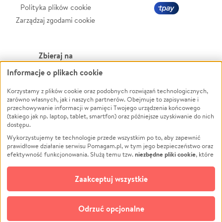
Polityka plików cookie
Zarządzaj zgodami cookie
Zbieraj na
Informacje o plikach cookie
Leczenie
LGBTQ+
Zwierzęta
Powódź
Korzystamy z plików cookie oraz podobnych rozwiązań technologicznych,
zarówno własnych, jak i naszych partnerów. Obejmuje to zapisywanie i
Pożar
Wichura
przechowywanie informacji w pamięci Twojego urządzenia końcowego
(takiego jak np. laptop, tablet, smartfon) oraz późniejsze uzyskiwanie do nich
Ukraina
NGO
dostępu.
Sport
Religia
Wykorzystujemy te technologie przede wszystkim po to, aby zapewnić
Pomoc Finansowa
Edukacja
prawidłowe działanie serwisu Pomagam.pl, w tym jego bezpieczeństwo oraz
niezbędne pliki cookie
efektywność funkcjonowania. Służą temu tzw.
, które
Projekty
Podróż
pozostają zawsze aktywne.
Dowiedz się więcej
Pogrzeb
Impreza
opcjonalnych plików cookie
Dodatkowo, używamy
oraz podobnych
Zaakceptuj wszystkie
Społeczność lokalna
Ochrona środowiska
technologii do celów analitycznych i retargetingowych. Możesz wyrazić
zgodę na ich stosowanie lub jej odmówić. W dowolnym momencie masz
Kultura
Biznes
możliwość zmiany swoich preferencji na stronie „Zarządzaj zgodami cookie”,
Odrzuć opcjonalne
Polski
do której link znajdziesz w stopce serwisu Pomagam.pl. Opcjonalne pliki
cookie wykorzystywane są w następujących celach: