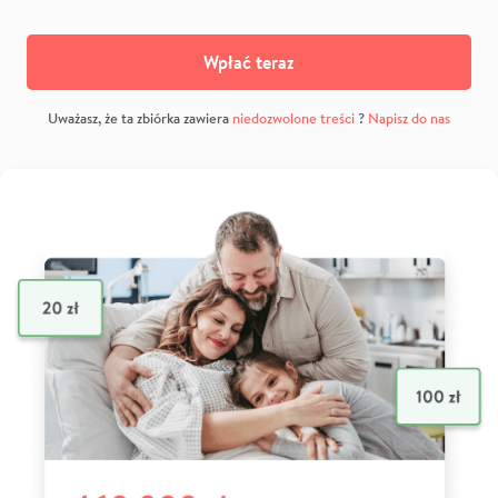
Wpłać teraz
Uważasz, że ta zbiórka zawiera
niedozwolone treści
?
Napisz do nas