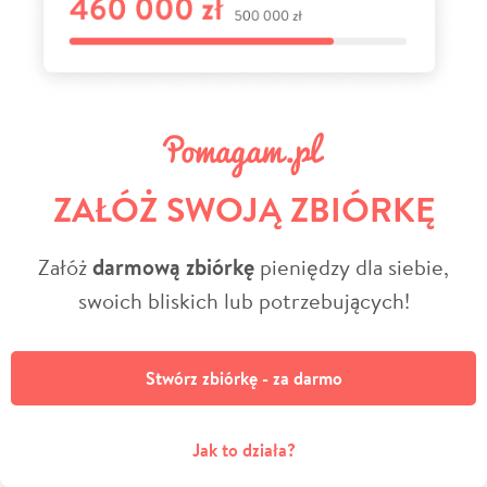
ZAŁÓŻ SWOJĄ ZBIÓRKĘ
Załóż
darmową zbiórkę
pieniędzy dla siebie,
swoich bliskich lub potrzebujących!
Stwórz zbiórkę - za darmo
Jak to działa?