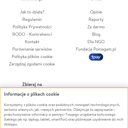
Jak to działa?
Opinie
Regulamin
Raporty
Polityka Prywatności
Za darmo
RODO - Kontrahenci
Blog
Kontakt
Dla NGO
Porównanie serwisów
Fundacja Pomagam.pl
Polityka plików cookie
Zarządzaj zgodami cookie
Zbieraj na
Informacje o plikach cookie
Leczenie
LGBTQ+
Zwierzęta
Powódź
Korzystamy z plików cookie oraz podobnych rozwiązań technologicznych,
zarówno własnych, jak i naszych partnerów. Obejmuje to zapisywanie i
Pożar
Wichura
przechowywanie informacji w pamięci Twojego urządzenia końcowego
(takiego jak np. laptop, tablet, smartfon) oraz późniejsze uzyskiwanie do nich
Ukraina
NGO
dostępu.
Sport
Religia