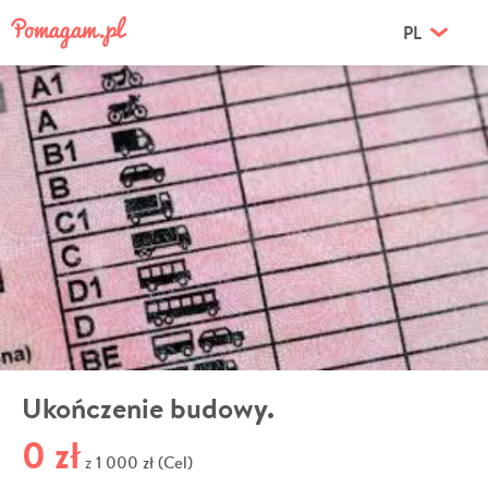
PL
Ukończenie budowy.
0 zł
1 000 zł (Cel)
z