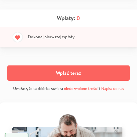
Wpłaty:
0
Dokonaj pierwszej wpłaty
Wpłać teraz
Uważasz, że ta zbiórka zawiera
niedozwolone treści
?
Napisz do nas