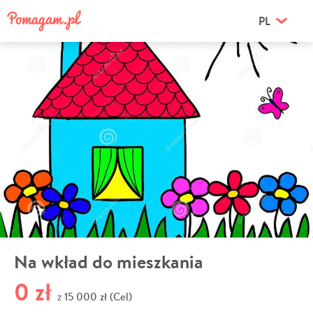
PL
Na wkład do mieszkania
0 zł
15 000 zł (Cel)
z