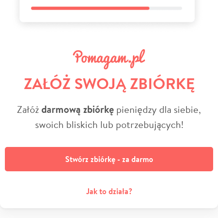
ZAŁÓŻ SWOJĄ ZBIÓRKĘ
Załóż
darmową zbiórkę
pieniędzy dla siebie,
swoich bliskich lub potrzebujących!
Stwórz zbiórkę - za darmo
Jak to działa?