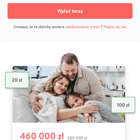
Wpłać teraz
Uważasz, że ta zbiórka zawiera
niedozwolone treści
?
Napisz do nas