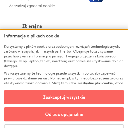
Zarządzaj zgodami cookie
Zbieraj na
Informacje o plikach cookie
Leczenie
LGBTQ+
Zwierzęta
Powódź
Korzystamy z plików cookie oraz podobnych rozwiązań technologicznych,
zarówno własnych, jak i naszych partnerów. Obejmuje to zapisywanie i
Pożar
Wichura
przechowywanie informacji w pamięci Twojego urządzenia końcowego
(takiego jak np. laptop, tablet, smartfon) oraz późniejsze uzyskiwanie do nich
Ukraina
NGO
dostępu.
Sport
Religia
Wykorzystujemy te technologie przede wszystkim po to, aby zapewnić
Pomoc Finansowa
Edukacja
prawidłowe działanie serwisu Pomagam.pl, w tym jego bezpieczeństwo oraz
niezbędne pliki cookie
efektywność funkcjonowania. Służą temu tzw.
, które
Projekty
Podróż
pozostają zawsze aktywne.
Dowiedz się więcej
Pogrzeb
Impreza
opcjonalnych plików cookie
Dodatkowo, używamy
oraz podobnych
Zaakceptuj wszystkie
Społeczność lokalna
Ochrona środowiska
technologii do celów analitycznych i retargetingowych. Możesz wyrazić
zgodę na ich stosowanie lub jej odmówić. W dowolnym momencie masz
Kultura
Biznes
możliwość zmiany swoich preferencji na stronie „Zarządzaj zgodami cookie”,
Odrzuć opcjonalne
Polski
do której link znajdziesz w stopce serwisu Pomagam.pl. Opcjonalne pliki
cookie wykorzystywane są w następujących celach:
© CROWDING SP. Z O.O.
Analityka
– używamy tzw. plików cookie analitycznych, aby usprawniać