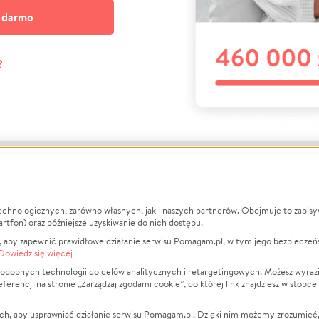
a darmo
?
echnologicznych, zarówno własnych, jak i naszych partnerów. Obejmuje to zapis
macje
O nas
Zbieraj n
artfon) oraz późniejsze uzyskiwanie do nich dostępu.
 aby zapewnić prawidłowe działanie serwisu Pomagam.pl, w tym jego bezpieczeń
działa?
Opinie
Leczenie
Dowiedz się więcej
min
Raporty
Zwierzęta
odobnych technologii do celów analitycznych i retargetingowych. Możesz wyrazi
ncji na stronie „Zarządzaj zgodami cookie”, do której link znajdziesz w stopce
ka Prywatności
Za darmo
Pożar
 Kontrahenci
Blog
Ukraina
ch, aby usprawniać działanie serwisu Pomagam.pl. Dzięki nim możemy zrozumieć, j