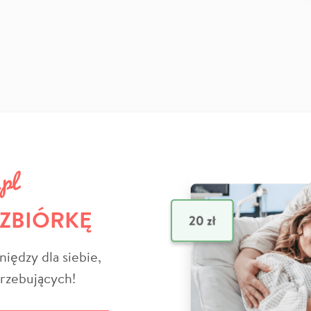
 ZBIÓRKĘ
niędzy dla siebie,
trzebujących!