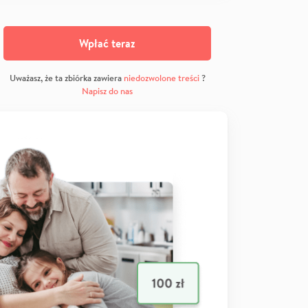
Wpłać teraz
Uważasz, że ta zbiórka zawiera
niedozwolone treści
?
Napisz do nas