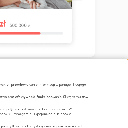
ywanie i przechowywanie informacji w pamięci Twojego
a
stwo oraz efektywność funkcjonowania. Służą temu tzw.
LGBTQ+
Powódź
ć zgodę na ich stosowanie lub jej odmówić. W
 serwisu Pomagam.pl. Opcjonalne pliki cookie
Wichura
NGO
ak użytkownicy korzystają z naszego serwisu – skąd