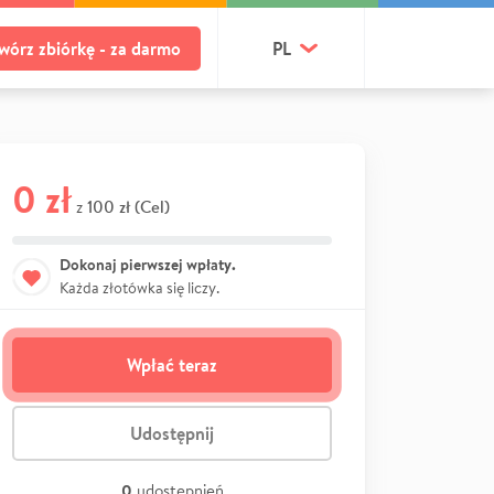
wórz zbiórkę - za darmo
PL
0 zł
100 zł (Cel)
z
Dokonaj pierwszej wpłaty.
Każda złotówka się liczy.
Wpłać teraz
Udostępnij
0
udostępnień