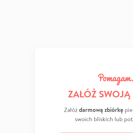
ZAŁÓŻ SWOJĄ
Załóż
darmową zbiórkę
pie
swoich bliskich lub po