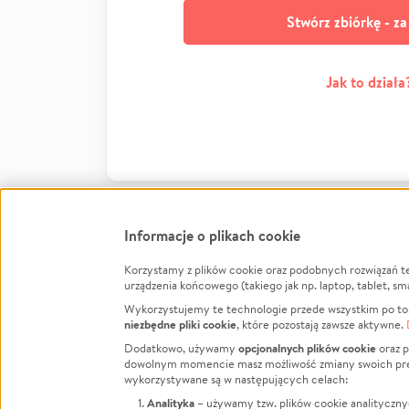
Stwórz zbiórkę - z
Jak to działa
Informacje o plikach cookie
Korzystamy z plików cookie oraz podobnych rozwiązań t
Infor
urządzenia końcowego (takiego jak np. laptop, tablet, sm
Wykorzystujemy te technologie przede wszystkim po to,
Jak to 
niezbędne pliki cookie
, które pozostają zawsze aktywne.
Facebook
Twitter
Instagram
Regula
opcjonalnych plików cookie
Dodatkowo, używamy
oraz p
dowolnym momencie masz możliwość zmiany swoich prefere
Polity
LinkedIn
TikTok
Youtube
wykorzystywane są w następujących celach:
RODO -
Analityka
– używamy tzw. plików cookie analityczny