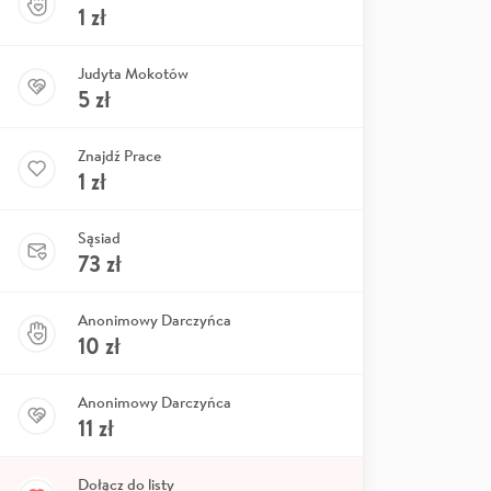
1
zł
Judyta Mokotów
5
zł
Znajdź Prace
1
zł
Sąsiad
73
zł
Anonimowy Darczyńca
10
zł
Anonimowy Darczyńca
11
zł
Dołącz do listy