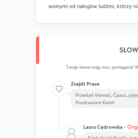
wolnymi od nałogów ludźmi, którzy nie
SŁOW
Twoje słowa mają moc pomagania! Wp
Znajdź Prace
Przestań kłamać, Ćpasz, pijesz 
Pozdrawiam Kamil
- Org
Laura Cędrowska
Kimkolwiek Kamilu jest