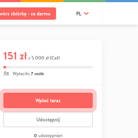
wórz zbiórkę - za darmo
PL
151 zł
5 000 zł (Cel)
z
7 osób
Wpłaciło
Wpłać teraz
Udostępnij
0
udostępnień