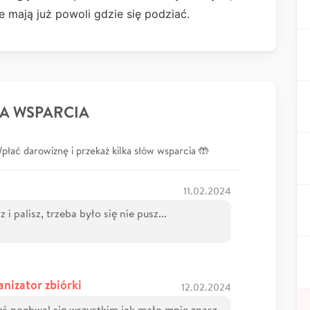
 mają już powoli gdzie się podziać.
A WSPARCIA
łać darowiznę i przekaż kilka słów wsparcia 🤲
11.02.2024
i palisz, trzeba było się nie pusz...
anizator zbiórki
12.02.2024
eś pochwal się wszystkim jak mało mnie znasz