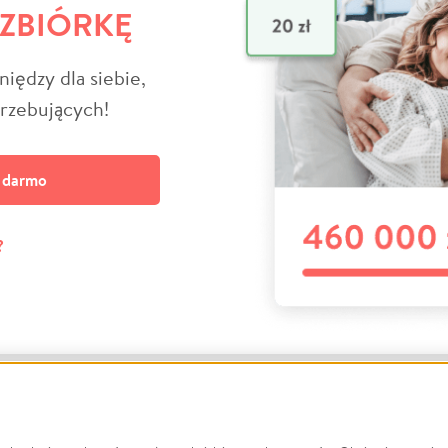
 ZBIÓRKĘ
niędzy dla siebie,
trzebujących!
a darmo
?