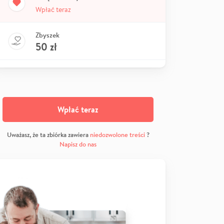
Wpłać teraz
Zbyszek
50
zł
Wpłać teraz
Uważasz, że ta zbiórka zawiera
niedozwolone treści
?
Napisz do nas