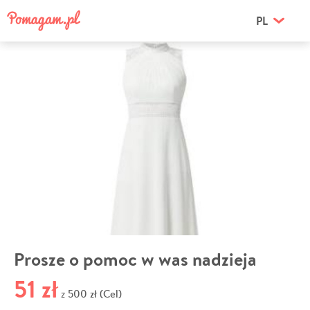
PL
Prosze o pomoc w was nadzieja
51 zł
500 zł (Cel)
z