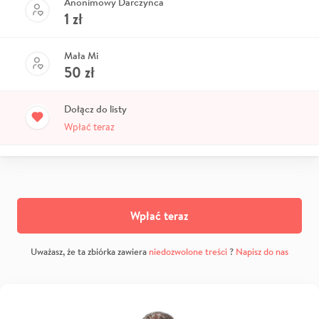
Anonimowy Darczyńca
1
zł
Mała Mi
50
zł
Dołącz do listy
Wpłać teraz
Wpłać teraz
Uważasz, że ta zbiórka zawiera
niedozwolone treści
?
Napisz do nas