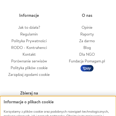
Informacje
O nas
Jak to działa?
Opinie
Regulamin
Raporty
Polityka Prywatności
Za darmo
RODO - Kontrahenci
Blog
Kontakt
Dla NGO
Porównanie serwisów
Fundacja Pomagam.pl
Polityka plików cookie
Zarządzaj zgodami cookie
Zbieraj na
Informacje o plikach cookie
Leczenie
LGBTQ+
Zwierzęta
Powódź
Korzystamy z plików cookie oraz podobnych rozwiązań technologicznych,
zarówno własnych, jak i naszych partnerów. Obejmuje to zapisywanie i