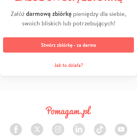
Załóż
darmową zbiórkę
pieniędzy dla siebie,
swoich bliskich lub potrzebujących!
Stwórz zbiórkę - za darmo
Jak to działa?
Facebook
Twitter
Instagram
LinkedIn
TikTok
Youtube