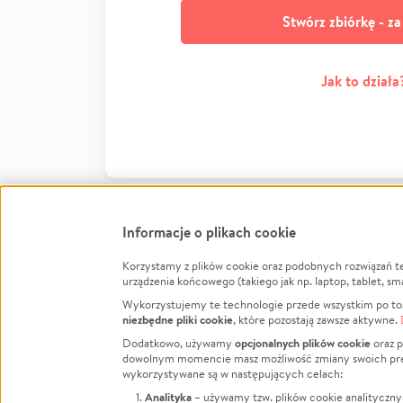
Stwórz zbiórkę - z
Jak to działa
Informacje o plikach cookie
Korzystamy z plików cookie oraz podobnych rozwiązań t
Infor
urządzenia końcowego (takiego jak np. laptop, tablet, sm
Wykorzystujemy te technologie przede wszystkim po to,
Jak to 
niezbędne pliki cookie
, które pozostają zawsze aktywne.
Facebook
Twitter
Instagram
Regula
opcjonalnych plików cookie
Dodatkowo, używamy
oraz p
dowolnym momencie masz możliwość zmiany swoich prefere
Polity
LinkedIn
TikTok
Youtube
wykorzystywane są w następujących celach:
RODO -
Analityka
– używamy tzw. plików cookie analityczny