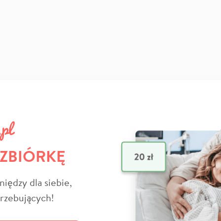
 ZBIÓRKĘ
niędzy dla siebie,
trzebujących!