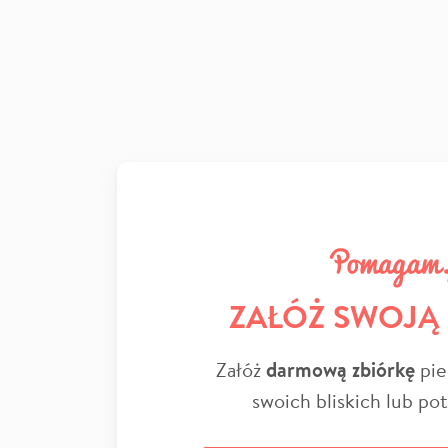
ZAŁÓŻ SWOJĄ
Załóż
darmową zbiórkę
pie
swoich bliskich lub po