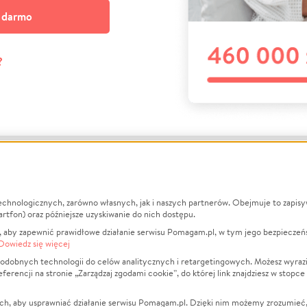
a darmo
?
echnologicznych, zarówno własnych, jak i naszych partnerów. Obejmuje to zapis
macje
O nas
Zbieraj n
artfon) oraz późniejsze uzyskiwanie do nich dostępu.
 aby zapewnić prawidłowe działanie serwisu Pomagam.pl, w tym jego bezpieczeń
działa?
Opinie
Leczenie
Dowiedz się więcej
min
Raporty
Zwierzęta
odobnych technologii do celów analitycznych i retargetingowych. Możesz wyrazi
ncji na stronie „Zarządzaj zgodami cookie”, do której link znajdziesz w stopce
ka Prywatności
Za darmo
Pożar
 Kontrahenci
Blog
Ukraina
ch, aby usprawniać działanie serwisu Pomagam.pl. Dzięki nim możemy zrozumieć, j