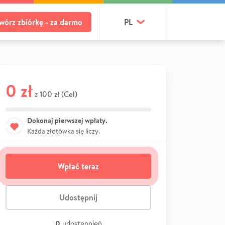
wórz zbiórkę - za darmo
PL
0 zł
100 zł (Cel)
z
Dokonaj pierwszej wpłaty.
Każda złotówka się liczy.
Wpłać teraz
Udostępnij
0
udostępnień