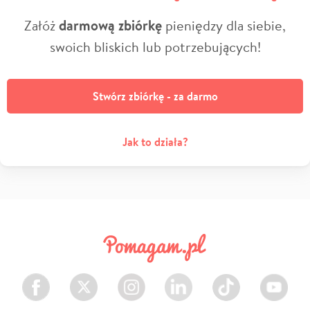
Załóż
darmową zbiórkę
pieniędzy dla siebie,
swoich bliskich lub potrzebujących!
Stwórz zbiórkę - za darmo
Jak to działa?
Facebook
Twitter
Instagram
LinkedIn
TikTok
Youtube