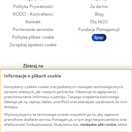
Polityka Prywatności
Za darmo
RODO - Kontrahenci
Blog
Kontakt
Dla NGO
Porównanie serwisów
Fundacja Pomagam.pl
Polityka plików cookie
Zarządzaj zgodami cookie
Zbieraj na
Informacje o plikach cookie
Leczenie
LGBTQ+
Zwierzęta
Powódź
Korzystamy z plików cookie oraz podobnych rozwiązań technologicznych,
zarówno własnych, jak i naszych partnerów. Obejmuje to zapisywanie i
Pożar
Wichura
przechowywanie informacji w pamięci Twojego urządzenia końcowego
(takiego jak np. laptop, tablet, smartfon) oraz późniejsze uzyskiwanie do nich
Ukraina
NGO
dostępu.
Sport
Religia
Wykorzystujemy te technologie przede wszystkim po to, aby zapewnić
Pomoc Finansowa
Edukacja
prawidłowe działanie serwisu Pomagam.pl, w tym jego bezpieczeństwo oraz
niezbędne pliki cookie
efektywność funkcjonowania. Służą temu tzw.
, które
Projekty
Podróż
pozostają zawsze aktywne.
Dowiedz się więcej