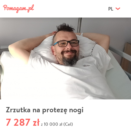
PL
Zrzutka na protezę nogi
7 287 zł
10 000 zł (Cel)
z