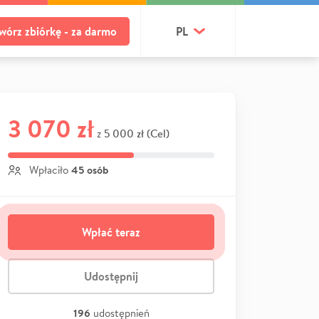
wórz zbiórkę - za darmo
PL
3 070 zł
5 000 zł (Cel)
z
45 osób
Wpłaciło
Wpłać teraz
Udostępnij
196
udostępnień