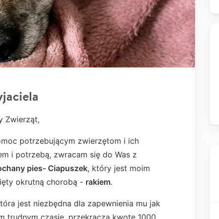
jaciela
y Zwierząt,
pomoc potrzebującym zwierzętom i ich
m i potrzebą, zwracam się do Was z
ochany pies- Ciapuszek
, który jest moim
nięty okrutną chorobą -
rakiem
.
która jest niezbędna dla zapewnienia mu jak
ym trudnym czasie, przekracza kwotę 1000