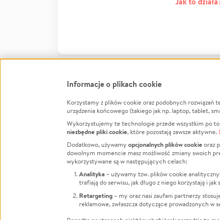
Jak to działa
Informacje o plikach cookie
Korzystamy z plików cookie oraz podobnych rozwiązań t
Infor
urządzenia końcowego (takiego jak np. laptop, tablet, sm
Wykorzystujemy te technologie przede wszystkim po to,
Jak to 
niezbędne pliki cookie
, które pozostają zawsze aktywne.
Facebook
Twitter
Instagram
Regula
opcjonalnych plików cookie
Dodatkowo, używamy
oraz p
dowolnym momencie masz możliwość zmiany swoich prefere
Polity
LinkedIn
TikTok
Youtube
wykorzystywane są w następujących celach:
RODO -
Analityka
– używamy tzw. plików cookie analityczny
Kontak
trafiają do serwisu, jak długo z niego korzystają i j
Porówn
Retargeting
– my oraz nasi zaufani partnerzy stosu
reklamowe, zwłaszcza dotyczące prowadzonych w se
Polityk
Zarząd