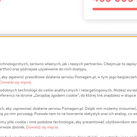
?
echnologicznych, zarówno własnych, jak i naszych partnerów. Obejmuje to zapis
macje
O nas
Zbieraj n
artfon) oraz późniejsze uzyskiwanie do nich dostępu.
 aby zapewnić prawidłowe działanie serwisu Pomagam.pl, w tym jego bezpieczeń
działa?
Opinie
Leczenie
Dowiedz się więcej
min
Raporty
Zwierzęta
odobnych technologii do celów analitycznych i retargetingowych. Możesz wyrazi
ncji na stronie „Zarządzaj zgodami cookie”, do której link znajdziesz w stopce
ka Prywatności
Za darmo
Pożar
 Kontrahenci
Blog
Ukraina
ch, aby usprawniać działanie serwisu Pomagam.pl. Dzięki nim możemy zrozumieć, j
t
Dla NGO
Sport
ak się po nim poruszają. Pozwala nam to na tworzenie statystyk oraz ich analizę, co w
anie serwisów
Fundacja Pomagam.pl
Pomoc Fi
jemy pliki cookie i inne podobne technologie, aby prezentować użytkownikom okr
rwisie zbiórek.
Dowiedz się więcej
a plików cookie
Projekty
zaj zgodami cookie
Pogrzeb