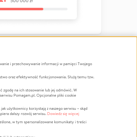
ywanie i przechowywanie informacji w pamięci Twojego
a
stwo oraz efektywność funkcjonowania. Służą temu tzw.
LGBTQ+
Powódź
ć zgodę na ich stosowanie lub jej odmówić. W
 serwisu Pomagam.pl. Opcjonalne pliki cookie
Wichura
NGO
ak użytkownicy korzystają z naszego serwisu – skąd
Religia
spiera dalszy rozwój serwisu.
Dowiedz się więcej
nansowa
Edukacja
eślone, w tym spersonalizowane komunikaty i treści
Podróż
Impreza