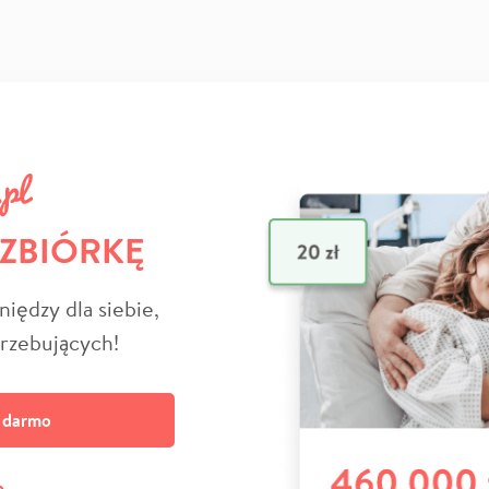
 ZBIÓRKĘ
niędzy dla siebie,
trzebujących!
a darmo