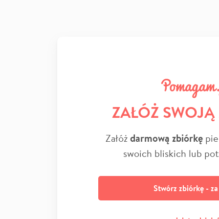
ZAŁÓŻ SWOJĄ
Załóż
darmową zbiórkę
pie
swoich bliskich lub po
Stwórz zbiórkę - z