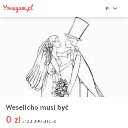
PL
Weselicho musi być
0 zł
100 000 zł (Cel)
z