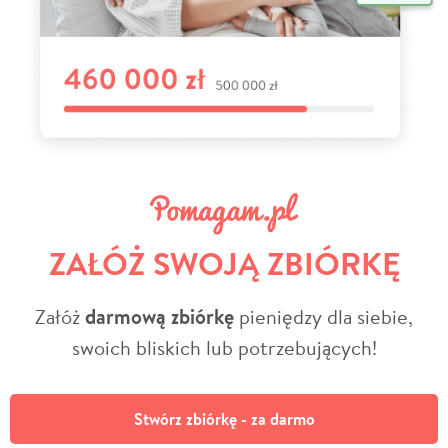
ZAŁÓŻ SWOJĄ ZBIÓRKĘ
Załóż
darmową zbiórkę
pieniędzy dla siebie,
swoich bliskich lub potrzebujących!
Stwórz zbiórkę - za darmo