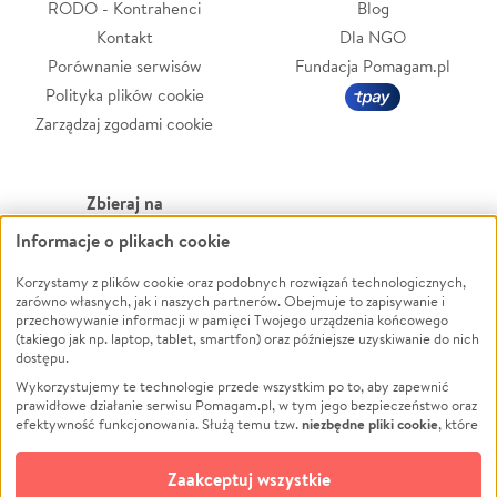
RODO - Kontrahenci
Blog
Kontakt
Dla NGO
Porównanie serwisów
Fundacja Pomagam.pl
Polityka plików cookie
Zarządzaj zgodami cookie
Zbieraj na
Informacje o plikach cookie
Leczenie
LGBTQ+
Zwierzęta
Powódź
Korzystamy z plików cookie oraz podobnych rozwiązań technologicznych,
zarówno własnych, jak i naszych partnerów. Obejmuje to zapisywanie i
Pożar
Wichura
przechowywanie informacji w pamięci Twojego urządzenia końcowego
(takiego jak np. laptop, tablet, smartfon) oraz późniejsze uzyskiwanie do nich
Ukraina
NGO
dostępu.
Sport
Religia
Wykorzystujemy te technologie przede wszystkim po to, aby zapewnić
Pomoc Finansowa
Edukacja
prawidłowe działanie serwisu Pomagam.pl, w tym jego bezpieczeństwo oraz
niezbędne pliki cookie
efektywność funkcjonowania. Służą temu tzw.
, które
Projekty
Podróż
pozostają zawsze aktywne.
Dowiedz się więcej
Pogrzeb
Impreza
opcjonalnych plików cookie
Dodatkowo, używamy
oraz podobnych
Zaakceptuj wszystkie
Społeczność lokalna
Ochrona środowiska
technologii do celów analitycznych i retargetingowych. Możesz wyrazić