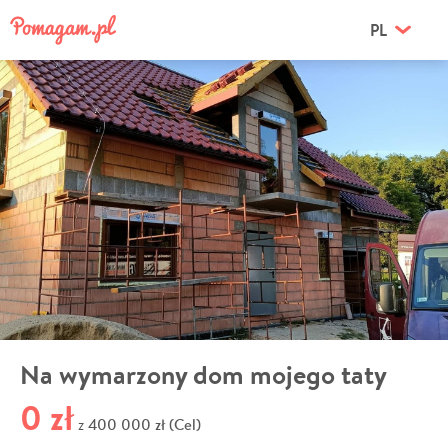
PL
Na wymarzony dom mojego taty
0 zł
400 000 zł (Cel)
z