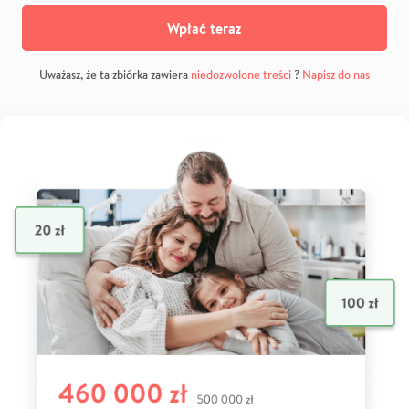
Wpłać teraz
Uważasz, że ta zbiórka zawiera
niedozwolone treści
?
Napisz do nas