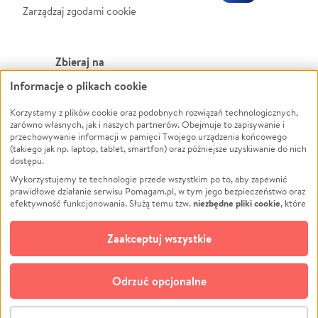
Zarządzaj zgodami cookie
Zbieraj na
Informacje o plikach cookie
Leczenie
LGBTQ+
Zwierzęta
Powódź
Korzystamy z plików cookie oraz podobnych rozwiązań technologicznych,
zarówno własnych, jak i naszych partnerów. Obejmuje to zapisywanie i
Pożar
Wichura
przechowywanie informacji w pamięci Twojego urządzenia końcowego
(takiego jak np. laptop, tablet, smartfon) oraz późniejsze uzyskiwanie do nich
Ukraina
NGO
dostępu.
Sport
Religia
Wykorzystujemy te technologie przede wszystkim po to, aby zapewnić
Pomoc Finansowa
Edukacja
prawidłowe działanie serwisu Pomagam.pl, w tym jego bezpieczeństwo oraz
niezbędne pliki cookie
efektywność funkcjonowania. Służą temu tzw.
, które
Projekty
Podróż
pozostają zawsze aktywne.
Dowiedz się więcej
Pogrzeb
Impreza
opcjonalnych plików cookie
Dodatkowo, używamy
oraz podobnych
Zaakceptuj wszystkie
Społeczność lokalna
Ochrona środowiska
technologii do celów analitycznych i retargetingowych. Możesz wyrazić
zgodę na ich stosowanie lub jej odmówić. W dowolnym momencie masz
Kultura
Biznes
możliwość zmiany swoich preferencji na stronie „Zarządzaj zgodami cookie”,
Odrzuć opcjonalne
Polski
do której link znajdziesz w stopce serwisu Pomagam.pl. Opcjonalne pliki
cookie wykorzystywane są w następujących celach:
© CROWDING SP. Z O.O.
Analityka
– używamy tzw. plików cookie analitycznych, aby usprawniać