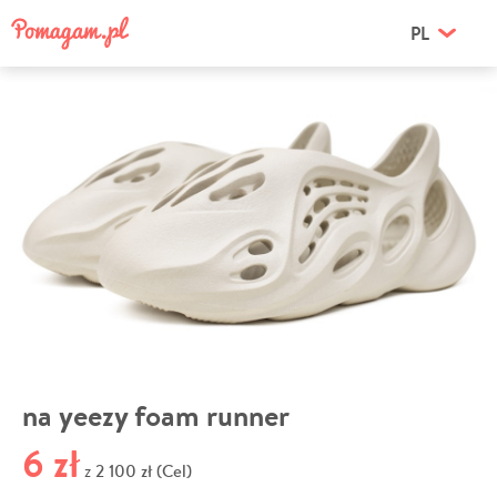
PL
na yeezy foam runner
6 zł
2 100 zł (Cel)
z