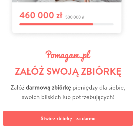
ZAŁÓŻ SWOJĄ ZBIÓRKĘ
Załóż
darmową zbiórkę
pieniędzy dla siebie,
swoich bliskich lub potrzebujących!
Stwórz zbiórkę - za darmo