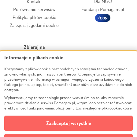
Kontakt
Dla NGO
Porównanie serwisów
Fundacja Pomagam.pl
Polityka plików cookie
Zarządzaj zgodami cookie
Zbieraj na
Informacje o plikach cookie
Leczenie
LGBTQ+
Zwierzęta
Powódź
Korzystamy z plików cookie oraz podobnych rozwiązań technologicznych,
zarówno własnych, jak i naszych partnerów. Obejmuje to zapisywanie i
Pożar
Wichura
przechowywanie informacji w pamięci Twojego urządzenia końcowego
(takiego jak np. laptop, tablet, smartfon) oraz późniejsze uzyskiwanie do nich
Ukraina
NGO
dostępu.
Sport
Religia
Wykorzystujemy te technologie przede wszystkim po to, aby zapewnić
Pomoc Finansowa
Edukacja
prawidłowe działanie serwisu Pomagam.pl, w tym jego bezpieczeństwo oraz
niezbędne pliki cookie
efektywność funkcjonowania. Służą temu tzw.
, które
Projekty
Podróż
pozostają zawsze aktywne.
Dowiedz się więcej
Pogrzeb
Impreza
opcjonalnych plików cookie
Dodatkowo, używamy
oraz podobnych
Zaakceptuj wszystkie
Społeczność lokalna
Ochrona środowiska
technologii do celów analitycznych i retargetingowych. Możesz wyrazić
zgodę na ich stosowanie lub jej odmówić. W dowolnym momencie masz
Kultura
Biznes
możliwość zmiany swoich preferencji na stronie „Zarządzaj zgodami cookie”,