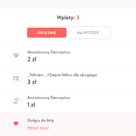
Wpłaty:
3
OSTATNIE
NAJWYŻSZE
Anonimowy Darczyńca
2
zł
_felician._.l Dajcie fallow dla ubogiego
3
zł
Anonimowy Darczyńca
1
zł
Dołącz do listy
Wpłać teraz