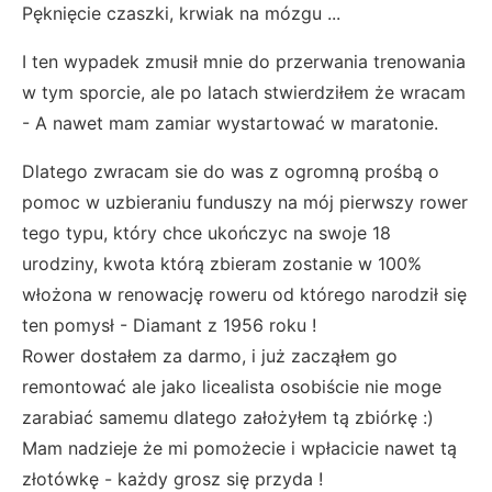
Pęknięcie czaszki, krwiak na mózgu ...
I ten wypadek zmusił mnie do przerwania trenowania
w tym sporcie, ale po latach stwierdziłem że wracam
- A nawet mam zamiar wystartować w maratonie.
Dlatego zwracam sie do was z ogromną prośbą o
pomoc w uzbieraniu funduszy na mój pierwszy rower
tego typu, który chce ukończyc na swoje 18
urodziny, kwota którą zbieram zostanie w 100%
włożona w renowację roweru od którego narodził się
ten pomysł - Diamant z 1956 roku !
Rower dostałem za darmo, i już zacząłem go
remontować ale jako licealista osobiście nie moge
zarabiać samemu dlatego założyłem tą zbiórkę :)
Mam nadzieje że mi pomożecie i wpłacicie nawet tą
złotówkę - każdy grosz się przyda !