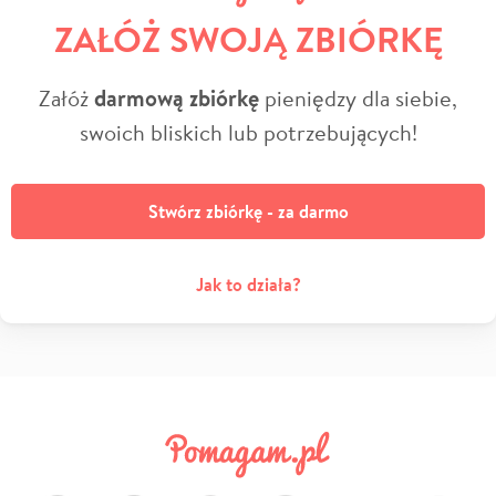
ZAŁÓŻ SWOJĄ ZBIÓRKĘ
Załóż
darmową zbiórkę
pieniędzy dla siebie,
swoich bliskich lub potrzebujących!
Stwórz zbiórkę - za darmo
Jak to działa?